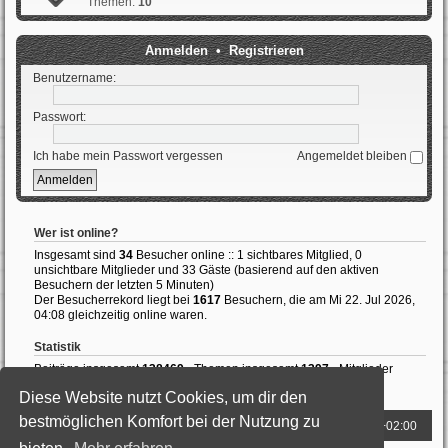
Themen:
10
Anmelden
•
Registrieren
Benutzername:
Passwort:
Ich habe mein Passwort vergessen
Angemeldet bleiben
Wer ist online?
Insgesamt sind
34
Besucher online :: 1 sichtbares Mitglied, 0
unsichtbare Mitglieder und 33 Gäste (basierend auf den aktiven
Besuchern der letzten 5 Minuten)
Der Besucherrekord liegt bei
1617
Besuchern, die am Mi 22. Jul 2026,
04:08 gleichzeitig online waren.
Statistik
Beiträge insgesamt
138469
• Themen insgesamt
1397
• Mitglieder
insgesamt
989
• Unser neuestes Mitglied:
ThomasAvale
Diese Website nutzt Cookies, um dir den
bestmöglichen Komfort bei der Nutzung zu
Foren-Übersicht
Alle Zeiten sind
UTC+02:00