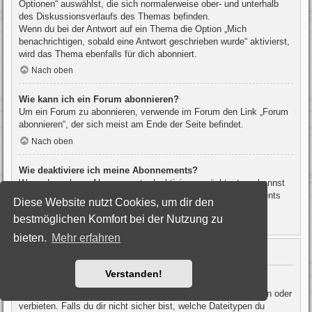
Optionen“ auswählst, die sich normalerweise ober- und unterhalb
des Diskussionsverlaufs des Themas befinden.
Wenn du bei der Antwort auf ein Thema die Option „Mich
benachrichtigen, sobald eine Antwort geschrieben wurde“ aktivierst,
wird das Thema ebenfalls für dich abonniert.
Nach oben
Wie kann ich ein Forum abonnieren?
Um ein Forum zu abonnieren, verwende im Forum den Link „Forum
abonnieren“, der sich meist am Ende der Seite befindet.
Nach oben
Wie deaktiviere ich meine Abonnements?
Wenn du mehrere Abonnements deaktivieren möchtest, so kannst
du dies im persönlichen Bereich unter „Einstieg“ – „Abonnements
Diese Website nutzt Cookies, um dir den
verwalten“ machen.
bestmöglichen Komfort bei der Nutzung zu
Nach oben
bieten.
Mehr erfahren
Dateianhänge
Verstanden!
Welche Dateianhänge sind in diesem Forum zulässig?
Die Board-Administration kann bestimmte Dateitypen zulassen oder
verbieten. Falls du dir nicht sicher bist, welche Dateitypen du