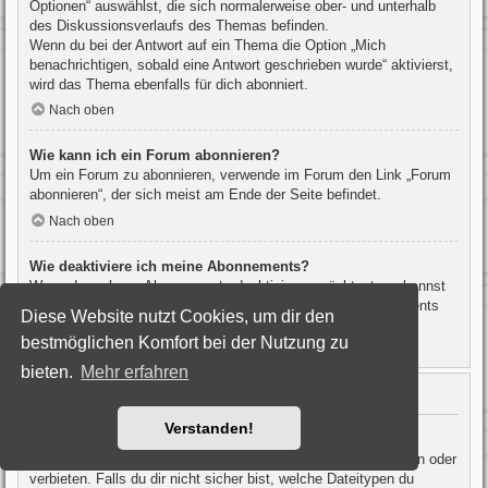
Optionen“ auswählst, die sich normalerweise ober- und unterhalb
des Diskussionsverlaufs des Themas befinden.
Wenn du bei der Antwort auf ein Thema die Option „Mich
benachrichtigen, sobald eine Antwort geschrieben wurde“ aktivierst,
wird das Thema ebenfalls für dich abonniert.
Nach oben
Wie kann ich ein Forum abonnieren?
Um ein Forum zu abonnieren, verwende im Forum den Link „Forum
abonnieren“, der sich meist am Ende der Seite befindet.
Nach oben
Wie deaktiviere ich meine Abonnements?
Wenn du mehrere Abonnements deaktivieren möchtest, so kannst
du dies im persönlichen Bereich unter „Einstieg“ – „Abonnements
Diese Website nutzt Cookies, um dir den
verwalten“ machen.
bestmöglichen Komfort bei der Nutzung zu
Nach oben
bieten.
Mehr erfahren
Dateianhänge
Verstanden!
Welche Dateianhänge sind in diesem Forum zulässig?
Die Board-Administration kann bestimmte Dateitypen zulassen oder
verbieten. Falls du dir nicht sicher bist, welche Dateitypen du