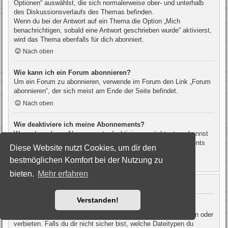
Optionen“ auswählst, die sich normalerweise ober- und unterhalb
des Diskussionsverlaufs des Themas befinden.
Wenn du bei der Antwort auf ein Thema die Option „Mich
benachrichtigen, sobald eine Antwort geschrieben wurde“ aktivierst,
wird das Thema ebenfalls für dich abonniert.
Nach oben
Wie kann ich ein Forum abonnieren?
Um ein Forum zu abonnieren, verwende im Forum den Link „Forum
abonnieren“, der sich meist am Ende der Seite befindet.
Nach oben
Wie deaktiviere ich meine Abonnements?
Wenn du mehrere Abonnements deaktivieren möchtest, so kannst
du dies im persönlichen Bereich unter „Einstieg“ – „Abonnements
Diese Website nutzt Cookies, um dir den
verwalten“ machen.
bestmöglichen Komfort bei der Nutzung zu
Nach oben
bieten.
Mehr erfahren
Dateianhänge
Verstanden!
Welche Dateianhänge sind in diesem Forum zulässig?
Die Board-Administration kann bestimmte Dateitypen zulassen oder
verbieten. Falls du dir nicht sicher bist, welche Dateitypen du