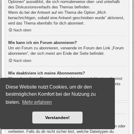
Optionen“ auswählst, die sich normalerweise ober- und unterhalb
des Diskussionsverlaufs des Themas befinden.
Wenn du bei der Antwort auf ein Thema die Option „Mich
benachrichtigen, sobald eine Antwort geschrieben wurde“ aktivierst,
wird das Thema ebenfalls für dich abonniert.
Nach oben
Wie kann ich ein Forum abonnieren?
Um ein Forum zu abonnieren, verwende im Forum den Link „Forum
abonnieren“, der sich meist am Ende der Seite befindet.
Nach oben
Wie deaktiviere ich meine Abonnements?
Wenn du mehrere Abonnements deaktivieren möchtest, so kannst
du dies im persönlichen Bereich unter „Einstieg“ – „Abonnements
Diese Website nutzt Cookies, um dir den
verwalten“ machen.
bestmöglichen Komfort bei der Nutzung zu
Nach oben
bieten.
Mehr erfahren
Dateianhänge
Verstanden!
Welche Dateianhänge sind in diesem Forum zulässig?
Die Board-Administration kann bestimmte Dateitypen zulassen oder
verbieten. Falls du dir nicht sicher bist, welche Dateitypen du