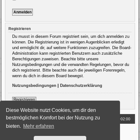
Registrieren
Du musst in diesem Forum registriert sein, um dich anmelden zu
können. Die Registrierung ist in wenigen Augenblicken erledigt
und ermöglicht dir, auf weitere Funktionen zuzugreifen. Die Board-
Administration kann registrierten Benutzern auch zusätzliche
Berechtigungen zuweisen. Beachte bitte unsere
Nutzungsbedingungen und die verwandten Regelungen, bevor du
dich registrierst. Bitte beachte auch die jeweiligen Forenregeln,
wenn du dich in diesem Board bewegst.
Nutzungsbedingungen
|
Datenschutzerklärung
Registrieren
Diese Website nutzt Cookies, um dir den
bestmöglichen Komfort bei der Nutzung zu
Foren-Übersicht
Alle Zeiten sind
UTC+02:00
bieten.
Mehr erfahren
Powered by
phpBB
® Forum Software © phpBB Limited
Deutsche Übersetzung durch
phpBB.de
Style: Black-Silver by Joyce&Luna
phpBB-Style-Design