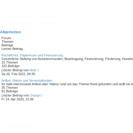
FAQ
Foren-Übersicht
Allgemeines
Allgemeines
Forum
Themen
Beiträge
Letzter Beitrag
Rechtliches, Papierkram und Finanzierung
Gesetzliche Stellung von Assistenzhunden, Beantragung, Finanzierung, Förderung, Hundes
23
Themen
322
Beiträge
N
Letzter Beitrag
von
Nele
e
Sa 26. Feb 2022, 09:35
u
e
Artikel, Videos und Veranstaltungen
s
Ihr habt interessante Artikel oder Videos rund um das Thema Hund gefunden und wollt sie te
t
35
Themen
e
81
Beiträge
r
N
Letzter Beitrag
von
Georgi
B
e
Fr 24. Apr 2020, 22:46
e
u
i
e
t
s
r
t
a
e
g
r
B
Foren-Übersicht
e
i