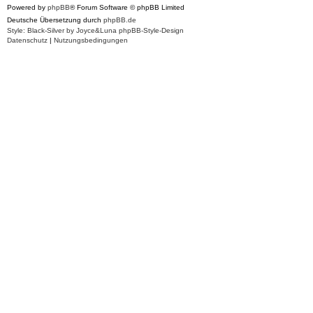
t
Powered by
phpBB
® Forum Software © phpBB Limited
r
a
Deutsche Übersetzung durch
phpBB.de
g
Style: Black-Silver by Joyce&Luna
phpBB-Style-Design
Datenschutz
|
Nutzungsbedingungen