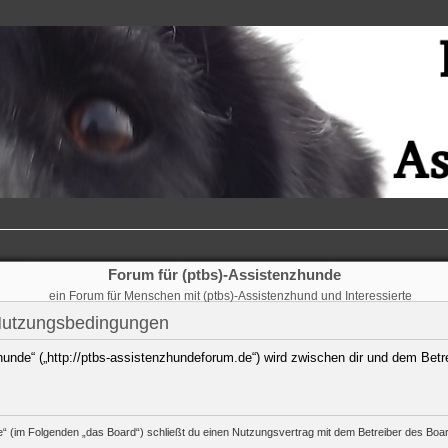
Forum für (ptbs)-Assistenzhunde
ein Forum für Menschen mit (ptbs)-Assistenzhund und Interessierte
 Nutzungsbedingungen
hunde“ („http://ptbs-assistenzhundeforum.de“) wird zwischen dir und dem Betr
e“ (im Folgenden „das Board“) schließt du einen Nutzungsvertrag mit dem Betreiber des Board