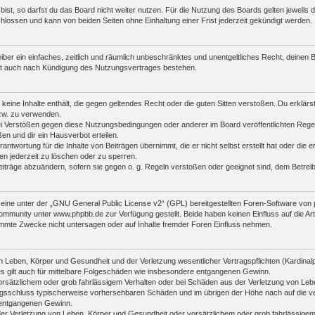
st, so darfst du das Board nicht weiter nutzen. Für die Nutzung des Boards gelten jeweils di
lossen und kann von beiden Seiten ohne Einhaltung einer Frist jederzeit gekündigt werden.
reiber ein einfaches, zeitlich und räumlich unbeschränktes und unentgeltliches Recht, deine
bt auch nach Kündigung des Nutzungsvertrages bestehen.
r keine Inhalte enthält, die gegen geltendes Recht oder die guten Sitten verstoßen. Du erklär
zw. zu verwenden.
i Verstößen gegen diese Nutzungsbedingungen oder anderer im Board veröffentlichten Rege
n und dir ein Hausverbot erteilen.
antwortung für die Inhalte von Beiträgen übernimmt, die er nicht selbst erstellt hat oder die
en jederzeit zu löschen oder zu sperren.
eiträge abzuändern, sofern sie gegen o. g. Regeln verstoßen oder geeignet sind, dem Betre
ine unter der „
GNU General Public License v2
“ (GPL) bereitgestellten Foren-Software vo
mmunity unter www.phpbb.de zur Verfügung gestellt. Beide haben keinen Einfluss auf die Art
mmte Zwecke nicht untersagen oder auf Inhalte fremder Foren Einfluss nehmen.
 Leben, Körper und Gesundheit und der Verletzung wesentlicher Vertragspflichten (Kardinalpfl
es gilt auch für mittelbare Folgeschäden wie insbesondere entgangenen Gewinn.
orsätzlichem oder grob fahrlässigem Verhalten oder bei Schäden aus der Verletzung von Leb
ertragsschluss typischerweise vorhersehbaren Schäden und im übrigen der Höhe nach auf die v
 entgangenen Gewinn.
er Verletzung von Leben, Körper und Gesundheit oder vorsätzlichem oder grob fahrlässigem 