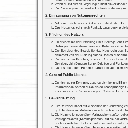
Wenn du mit diesen Regelungen nicht einverstanden bi
Der Nutzungsvertrag wird auf unbestimmte Zeit gesch
2. Einräumung von Nutzungsrechten
Mit dem Erstellen eines Beitrags erteilst du dem Bet
Das Nutzungsrecht nach Punkt 2, Unterpunkt a blei
3. Pflichten des Nutzers
Du erklärst mit der Erstellung eines Beitrags, dass e
Beiträgen verwendeten Links und Bilder zu setzen b
Der Betreiber des Boards übt das Hausrecht aus. Be
dauerhaft von der Nutzung dieses Boards ausschließe
Du nimmst zur Kenntnis, dass der Betreiber keine Ver
Betreiber, dein Benutzerkonto, Beiträge und Funktion
Du gestattest dem Betreiber darüber hinaus, deine B
4. General Public License
Du nimmst zur Kenntnis, dass es sich bei phpBB um e
Informationen werden durch die deutschsprachige Co
insbesondere die Verwendung der Software für besti
5. Gewährleistung
Der Betreiber haftet mit Ausnahme der Verletzung von
grob fahrlässiges Verhalten zurückzuführen sind. Di
Die Haftung ist gegenüber Verbrauchern außer bei v
Vertragspflichten (Kardinalpflichten) auf die bei V
auch für mittelbare Folgeschäden wie insbesondere
Die Haftung ist gegenüber Unternehmern außer bei d