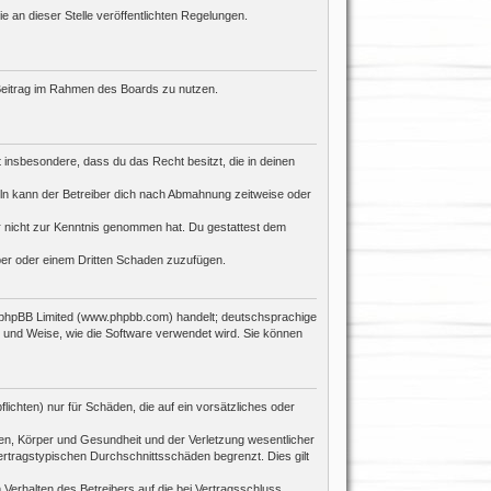
e an dieser Stelle veröffentlichten Regelungen.
n Beitrag im Rahmen des Boards zu nutzen.
st insbesondere, dass du das Recht besitzt, die in deinen
ln kann der Betreiber dich nach Abmahnung zeitweise oder
 er nicht zur Kenntnis genommen hat. Du gestattest dem
iber oder einem Dritten Schaden zuzufügen.
n phpBB Limited (www.phpbb.com) handelt; deutschsprachige
 und Weise, wie die Software verwendet wird. Sie können
ichten) nur für Schäden, die auf ein vorsätzliches oder
en, Körper und Gesundheit und der Verletzung wesentlicher
ertragstypischen Durchschnittsschäden begrenzt. Dies gilt
Verhalten des Betreibers auf die bei Vertragsschluss