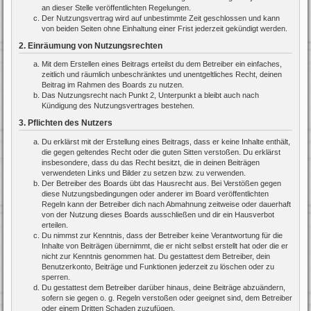
an dieser Stelle veröffentlichten Regelungen.
Der Nutzungsvertrag wird auf unbestimmte Zeit geschlossen und kann
von beiden Seiten ohne Einhaltung einer Frist jederzeit gekündigt werden.
2. Einräumung von Nutzungsrechten
Mit dem Erstellen eines Beitrags erteilst du dem Betreiber ein einfaches,
zeitlich und räumlich unbeschränktes und unentgeltliches Recht, deinen
Beitrag im Rahmen des Boards zu nutzen.
Das Nutzungsrecht nach Punkt 2, Unterpunkt a bleibt auch nach
Kündigung des Nutzungsvertrages bestehen.
3. Pflichten des Nutzers
Du erklärst mit der Erstellung eines Beitrags, dass er keine Inhalte enthält,
die gegen geltendes Recht oder die guten Sitten verstoßen. Du erklärst
insbesondere, dass du das Recht besitzt, die in deinen Beiträgen
verwendeten Links und Bilder zu setzen bzw. zu verwenden.
Der Betreiber des Boards übt das Hausrecht aus. Bei Verstößen gegen
diese Nutzungsbedingungen oder anderer im Board veröffentlichten
Regeln kann der Betreiber dich nach Abmahnung zeitweise oder dauerhaft
von der Nutzung dieses Boards ausschließen und dir ein Hausverbot
erteilen.
Du nimmst zur Kenntnis, dass der Betreiber keine Verantwortung für die
Inhalte von Beiträgen übernimmt, die er nicht selbst erstellt hat oder die er
nicht zur Kenntnis genommen hat. Du gestattest dem Betreiber, dein
Benutzerkonto, Beiträge und Funktionen jederzeit zu löschen oder zu
sperren.
Du gestattest dem Betreiber darüber hinaus, deine Beiträge abzuändern,
sofern sie gegen o. g. Regeln verstoßen oder geeignet sind, dem Betreiber
oder einem Dritten Schaden zuzufügen.