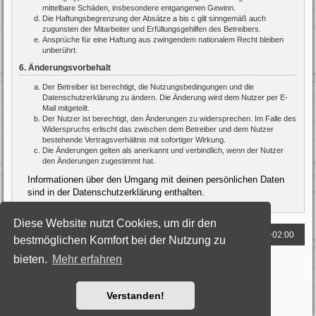
mittelbare Schäden, insbesondere entgangenen Gewinn.
Die Haftungsbegrenzung der Absätze a bis c gilt sinngemäß auch
zugunsten der Mitarbeiter und Erfüllungsgehilfen des Betreibers.
Ansprüche für eine Haftung aus zwingendem nationalem Recht bleiben
unberührt.
6. Änderungsvorbehalt
Der Betreiber ist berechtigt, die Nutzungsbedingungen und die
Datenschutzerklärung zu ändern. Die Änderung wird dem Nutzer per E-
Mail mitgeteilt.
Der Nutzer ist berechtigt, den Änderungen zu widersprechen. Im Falle des
Widerspruchs erlischt das zwischen dem Betreiber und dem Nutzer
bestehende Vertragsverhältnis mit sofortiger Wirkung.
Die Änderungen gelten als anerkannt und verbindlich, wenn der Nutzer
den Änderungen zugestimmt hat.
Informationen über den Umgang mit deinen persönlichen Daten
sind in der Datenschutzerklärung enthalten.
Diese Website nutzt Cookies, um dir den
Foren-Übersicht
Alle Zeiten sind
UTC+02:00
bestmöglichen Komfort bei der Nutzung zu
bieten.
Mehr erfahren
Powered by
phpBB
® Forum Software © phpBB Limited
Deutsche Übersetzung durch
phpBB.de
Style: Black-Silver by Joyce&Luna
phpBB-Style-Design
Datenschutz
|
Nutzungsbedingungen
Verstanden!