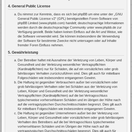
4. General Public License
Du nimmst zur Kenntnis, dass es sich bei phpBB um eine unter der „
GNU
General Public License v2
“ (GPL) bereitgestellten Foren-Software von
phpBB Limited (www.phpbb.com) handelt; deutschsprachige Informationen
werden durch die deutschsprachige Community unter www.phpbb.de zur
Verfügung gestellt. Beide haben keinen Einfluss auf die Art und Weise, wie
die Software verwendet wird. Sie können insbesondere die Verwendung
der Software für bestimmte Zwecke nicht untersagen oder auf Inhalte
fremder Foren Einfluss nehmen.
5. Gewährleistung
Der Betreiber haftet mit Ausnahme der Verletzung von Leben, Körper und
Gesundheit und der Verletzung wesentlicher Vertragspflichten
(Kardinalpflichten) nur für Schäden, die auf ein vorsätzliches oder grob
fahrlässiges Verhalten zurückzuführen sind. Dies gilt auch für mittelbare
Folgeschäden wie insbesondere entgangenen Gewinn.
Die Haftung ist gegenüber Verbrauchern außer bei vorsätzlichem oder
grob fahrlässigem Verhalten oder bei Schäden aus der Verletzung von
Leben, Körper und Gesundheit und der Verletzung wesentlicher
Vertragspflichten (Kardinalpflichten) auf die bei Vertragsschluss
typischerweise vorhersehbaren Schäden und im übrigen der Höhe nach
auf die vertragstypischen Durchschnittsschäden begrenzt. Dies gilt auch
für mittelbare Folgeschäden wie insbesondere entgangenen Gewinn.
Die Haftung ist gegenüber Unternehmern außer bei der Verletzung von
Leben, Körper und Gesundheit oder vorsätzlichem oder grob fahrlässigem
Verhalten des Betreibers auf die bei Vertragsschluss typischerweise
vorhersehbaren Schäden und im Übrigen der Höhe nach auf die
vertragstypischen Durchschnittsschäden begrenzt. Dies gilt auch für