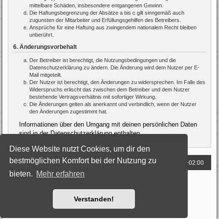
mittelbare Schäden, insbesondere entgangenen Gewinn.
Die Haftungsbegrenzung der Absätze a bis c gilt sinngemäß auch
zugunsten der Mitarbeiter und Erfüllungsgehilfen des Betreibers.
Ansprüche für eine Haftung aus zwingendem nationalem Recht bleiben
unberührt.
6. Änderungsvorbehalt
Der Betreiber ist berechtigt, die Nutzungsbedingungen und die
Datenschutzerklärung zu ändern. Die Änderung wird dem Nutzer per E-
Mail mitgeteilt.
Der Nutzer ist berechtigt, den Änderungen zu widersprechen. Im Falle des
Widerspruchs erlischt das zwischen dem Betreiber und dem Nutzer
bestehende Vertragsverhältnis mit sofortiger Wirkung.
Die Änderungen gelten als anerkannt und verbindlich, wenn der Nutzer
den Änderungen zugestimmt hat.
Informationen über den Umgang mit deinen persönlichen Daten
sind in der Datenschutzerklärung enthalten.
Diese Website nutzt Cookies, um dir den
bestmöglichen Komfort bei der Nutzung zu
Foren-Übersicht
Alle Zeiten sind
UTC+02:00
bieten.
Mehr erfahren
Powered by
phpBB
® Forum Software © phpBB Limited
Deutsche Übersetzung durch
phpBB.de
Style: Black-Silver by Joyce&Luna
phpBB-Style-Design
Verstanden!
Datenschutz
|
Nutzungsbedingungen