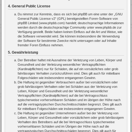
4. General Public License
Du nimmst zur Kenntnis, dass es sich bei phpBB um eine unter der „
GNU
General Public License v2
“ (GPL) bereitgestellten Foren-Software von
phpBB Limited (www.phpbb.com) handelt; deutschsprachige Informationen
werden durch die deutschsprachige Community unter www.phpbb.de zur
Verfügung gestellt. Beide haben keinen Einfluss auf die Art und Weise, wie
die Software verwendet wird. Sie können insbesondere die Verwendung
der Software für bestimmte Zwecke nicht untersagen oder auf Inhalte
fremder Foren Einfluss nehmen.
5. Gewährleistung
Der Betreiber haftet mit Ausnahme der Verletzung von Leben, Körper und
Gesundheit und der Verletzung wesentlicher Vertragspflichten
(Kardinalpflichten) nur für Schäden, die auf ein vorsätzliches oder grob
fahrlässiges Verhalten zurückzuführen sind. Dies gilt auch für mittelbare
Folgeschäden wie insbesondere entgangenen Gewinn.
Die Haftung ist gegenüber Verbrauchern außer bei vorsätzlichem oder
grob fahrlässigem Verhalten oder bei Schäden aus der Verletzung von
Leben, Körper und Gesundheit und der Verletzung wesentlicher
Vertragspflichten (Kardinalpflichten) auf die bei Vertragsschluss
typischerweise vorhersehbaren Schäden und im übrigen der Höhe nach
auf die vertragstypischen Durchschnittsschäden begrenzt. Dies gilt auch
für mittelbare Folgeschäden wie insbesondere entgangenen Gewinn.
Die Haftung ist gegenüber Unternehmern außer bei der Verletzung von
Leben, Körper und Gesundheit oder vorsätzlichem oder grob fahrlässigem
Verhalten des Betreibers auf die bei Vertragsschluss typischerweise
vorhersehbaren Schäden und im Übrigen der Höhe nach auf die
vertragstypischen Durchschnittsschäden begrenzt. Dies gilt auch für