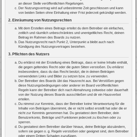
an dieser Stelle veröffentlichten Regelungen.
Der Nutzungsvertrag wird auf unbestimmte Zeit geschlossen und kann
von beiden Seiten ohne Einhaltung einer Frist jederzeit gekündigt werden.
2. Einräumung von Nutzungsrechten
Mit dem Erstellen eines Beitrags erteilst du dem Betreiber ein einfaches,
zeitlich und räumlich unbeschränktes und unentgeltliches Recht, deinen
Beitrag im Rahmen des Boards zu nutzen.
Das Nutzungsrecht nach Punkt 2, Unterpunkt a bleibt auch nach
Kündigung des Nutzungsvertrages bestehen.
3. Pflichten des Nutzers
Du erklärst mit der Erstellung eines Beitrags, dass er keine Inhalte enthält,
die gegen geltendes Recht oder die guten Sitten verstoßen. Du erklärst
insbesondere, dass du das Recht besitzt, die in deinen Beiträgen
verwendeten Links und Bilder zu setzen bzw. zu verwenden.
Der Betreiber des Boards übt das Hausrecht aus. Bei Verstößen gegen
diese Nutzungsbedingungen oder anderer im Board veröffentlichten
Regeln kann der Betreiber dich nach Abmahnung zeitweise oder dauerhaft
von der Nutzung dieses Boards ausschließen und dir ein Hausverbot
erteilen.
Du nimmst zur Kenntnis, dass der Betreiber keine Verantwortung für die
Inhalte von Beiträgen übernimmt, die er nicht selbst erstellt hat oder die er
nicht zur Kenntnis genommen hat. Du gestattest dem Betreiber, dein
Benutzerkonto, Beiträge und Funktionen jederzeit zu löschen oder zu
sperren.
Du gestattest dem Betreiber darüber hinaus, deine Beiträge abzuändern,
sofern sie gegen o. g. Regeln verstoßen oder geeignet sind, dem Betreiber
oder einem Dritten Schaden zuzufügen.