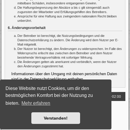
mittelbare Schäden, insbesondere entgangenen Gewinn.
Die Haftungsbegrenzung der Absätze a bis c gilt sinngemäß auch
zugunsten der Mitarbeiter und Erfüllungsgehilfen des Betreibers.
Ansprüche für eine Haftung aus zwingendem nationalem Recht bleiben
unberührt.
6. Änderungsvorbehalt
Der Betreiber ist berechtigt, die Nutzungsbedingungen und die
Datenschutzerklärung zu ändern. Die Änderung wird dem Nutzer per E-
Mail mitgeteilt.
Der Nutzer ist berechtigt, den Änderungen zu widersprechen. Im Falle des
Widerspruchs erlischt das zwischen dem Betreiber und dem Nutzer
bestehende Vertragsverhältnis mit sofortiger Wirkung.
Die Änderungen gelten als anerkannt und verbindlich, wenn der Nutzer
den Änderungen zugestimmt hat.
Informationen über den Umgang mit deinen persönlichen Daten
sind in der Datenschutzerklärung enthalten.
Diese Website nutzt Cookies, um dir den
bestmöglichen Komfort bei der Nutzung zu
Foren-Übersicht
Alle Zeiten sind
UTC+02:00
bieten.
Mehr erfahren
Powered by
phpBB
® Forum Software © phpBB Limited
Deutsche Übersetzung durch
phpBB.de
Style: Black-Silver by Joyce&Luna
phpBB-Style-Design
Verstanden!
Datenschutz
|
Nutzungsbedingungen