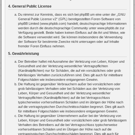
4. General Public License
Du nimmst zur Kenntnis, dass es sich bei phpBB um eine unter der „
GNU
General Public License v2
“ (GPL) bereitgestellten Foren-Software von
phpBB Limited (www.phpbb.com) handelt; deutschsprachige Informationen
werden durch die deutschsprachige Community unter www.phpbb.de zur
Verfügung gestellt. Beide haben keinen Einfluss auf die Art und Weise, wie
die Software verwendet wird. Sie können insbesondere die Verwendung
der Software für bestimmte Zwecke nicht untersagen oder auf Inhalte
fremder Foren Einfluss nehmen.
5. Gewährleistung
Der Betreiber haftet mit Ausnahme der Verletzung von Leben, Körper und
Gesundheit und der Verletzung wesentlicher Vertragspflichten
(Kardinalpflichten) nur für Schäden, die auf ein vorsätzliches oder grob
fahrlässiges Verhalten zurückzuführen sind. Dies gilt auch für mittelbare
Folgeschäden wie insbesondere entgangenen Gewinn.
Die Haftung ist gegenüber Verbrauchern außer bei vorsätzlichem oder
grob fahrlässigem Verhalten oder bei Schäden aus der Verletzung von
Leben, Körper und Gesundheit und der Verletzung wesentlicher
Vertragspflichten (Kardinalpflichten) auf die bei Vertragsschluss
typischerweise vorhersehbaren Schäden und im übrigen der Höhe nach
auf die vertragstypischen Durchschnittsschäden begrenzt. Dies gilt auch
für mittelbare Folgeschäden wie insbesondere entgangenen Gewinn.
Die Haftung ist gegenüber Unternehmern außer bei der Verletzung von
Leben, Körper und Gesundheit oder vorsätzlichem oder grob fahrlässigem
Verhalten des Betreibers auf die bei Vertragsschluss typischerweise
vorhersehbaren Schäden und im Übrigen der Höhe nach auf die
vertragstypischen Durchschnittsschäden begrenzt. Dies gilt auch für