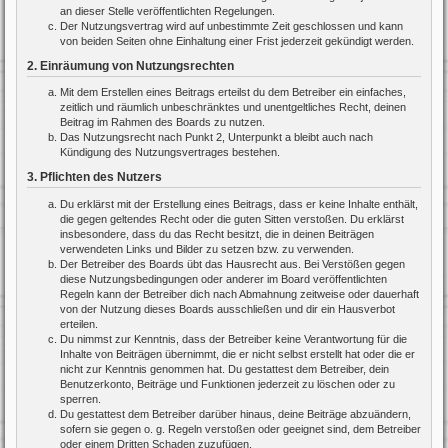
an dieser Stelle veröffentlichten Regelungen.
Der Nutzungsvertrag wird auf unbestimmte Zeit geschlossen und kann
von beiden Seiten ohne Einhaltung einer Frist jederzeit gekündigt werden.
2. Einräumung von Nutzungsrechten
Mit dem Erstellen eines Beitrags erteilst du dem Betreiber ein einfaches,
zeitlich und räumlich unbeschränktes und unentgeltliches Recht, deinen
Beitrag im Rahmen des Boards zu nutzen.
Das Nutzungsrecht nach Punkt 2, Unterpunkt a bleibt auch nach
Kündigung des Nutzungsvertrages bestehen.
3. Pflichten des Nutzers
Du erklärst mit der Erstellung eines Beitrags, dass er keine Inhalte enthält,
die gegen geltendes Recht oder die guten Sitten verstoßen. Du erklärst
insbesondere, dass du das Recht besitzt, die in deinen Beiträgen
verwendeten Links und Bilder zu setzen bzw. zu verwenden.
Der Betreiber des Boards übt das Hausrecht aus. Bei Verstößen gegen
diese Nutzungsbedingungen oder anderer im Board veröffentlichten
Regeln kann der Betreiber dich nach Abmahnung zeitweise oder dauerhaft
von der Nutzung dieses Boards ausschließen und dir ein Hausverbot
erteilen.
Du nimmst zur Kenntnis, dass der Betreiber keine Verantwortung für die
Inhalte von Beiträgen übernimmt, die er nicht selbst erstellt hat oder die er
nicht zur Kenntnis genommen hat. Du gestattest dem Betreiber, dein
Benutzerkonto, Beiträge und Funktionen jederzeit zu löschen oder zu
sperren.
Du gestattest dem Betreiber darüber hinaus, deine Beiträge abzuändern,
sofern sie gegen o. g. Regeln verstoßen oder geeignet sind, dem Betreiber
oder einem Dritten Schaden zuzufügen.