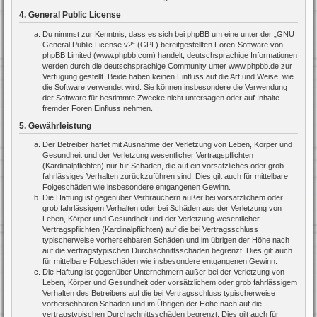
4. General Public License
Du nimmst zur Kenntnis, dass es sich bei phpBB um eine unter der „
GNU
General Public License v2
“ (GPL) bereitgestellten Foren-Software von
phpBB Limited (www.phpbb.com) handelt; deutschsprachige Informationen
werden durch die deutschsprachige Community unter www.phpbb.de zur
Verfügung gestellt. Beide haben keinen Einfluss auf die Art und Weise, wie
die Software verwendet wird. Sie können insbesondere die Verwendung
der Software für bestimmte Zwecke nicht untersagen oder auf Inhalte
fremder Foren Einfluss nehmen.
5. Gewährleistung
Der Betreiber haftet mit Ausnahme der Verletzung von Leben, Körper und
Gesundheit und der Verletzung wesentlicher Vertragspflichten
(Kardinalpflichten) nur für Schäden, die auf ein vorsätzliches oder grob
fahrlässiges Verhalten zurückzuführen sind. Dies gilt auch für mittelbare
Folgeschäden wie insbesondere entgangenen Gewinn.
Die Haftung ist gegenüber Verbrauchern außer bei vorsätzlichem oder
grob fahrlässigem Verhalten oder bei Schäden aus der Verletzung von
Leben, Körper und Gesundheit und der Verletzung wesentlicher
Vertragspflichten (Kardinalpflichten) auf die bei Vertragsschluss
typischerweise vorhersehbaren Schäden und im übrigen der Höhe nach
auf die vertragstypischen Durchschnittsschäden begrenzt. Dies gilt auch
für mittelbare Folgeschäden wie insbesondere entgangenen Gewinn.
Die Haftung ist gegenüber Unternehmern außer bei der Verletzung von
Leben, Körper und Gesundheit oder vorsätzlichem oder grob fahrlässigem
Verhalten des Betreibers auf die bei Vertragsschluss typischerweise
vorhersehbaren Schäden und im Übrigen der Höhe nach auf die
vertragstypischen Durchschnittsschäden begrenzt. Dies gilt auch für