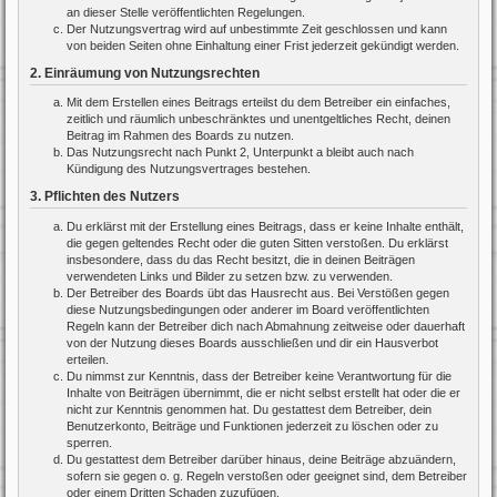
an dieser Stelle veröffentlichten Regelungen.
Der Nutzungsvertrag wird auf unbestimmte Zeit geschlossen und kann
von beiden Seiten ohne Einhaltung einer Frist jederzeit gekündigt werden.
2. Einräumung von Nutzungsrechten
Mit dem Erstellen eines Beitrags erteilst du dem Betreiber ein einfaches,
zeitlich und räumlich unbeschränktes und unentgeltliches Recht, deinen
Beitrag im Rahmen des Boards zu nutzen.
Das Nutzungsrecht nach Punkt 2, Unterpunkt a bleibt auch nach
Kündigung des Nutzungsvertrages bestehen.
3. Pflichten des Nutzers
Du erklärst mit der Erstellung eines Beitrags, dass er keine Inhalte enthält,
die gegen geltendes Recht oder die guten Sitten verstoßen. Du erklärst
insbesondere, dass du das Recht besitzt, die in deinen Beiträgen
verwendeten Links und Bilder zu setzen bzw. zu verwenden.
Der Betreiber des Boards übt das Hausrecht aus. Bei Verstößen gegen
diese Nutzungsbedingungen oder anderer im Board veröffentlichten
Regeln kann der Betreiber dich nach Abmahnung zeitweise oder dauerhaft
von der Nutzung dieses Boards ausschließen und dir ein Hausverbot
erteilen.
Du nimmst zur Kenntnis, dass der Betreiber keine Verantwortung für die
Inhalte von Beiträgen übernimmt, die er nicht selbst erstellt hat oder die er
nicht zur Kenntnis genommen hat. Du gestattest dem Betreiber, dein
Benutzerkonto, Beiträge und Funktionen jederzeit zu löschen oder zu
sperren.
Du gestattest dem Betreiber darüber hinaus, deine Beiträge abzuändern,
sofern sie gegen o. g. Regeln verstoßen oder geeignet sind, dem Betreiber
oder einem Dritten Schaden zuzufügen.