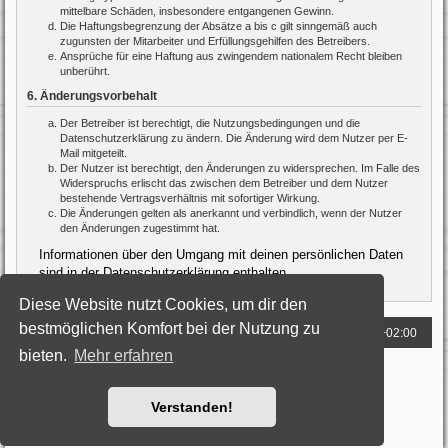
mittelbare Schäden, insbesondere entgangenen Gewinn.
Die Haftungsbegrenzung der Absätze a bis c gilt sinngemäß auch
zugunsten der Mitarbeiter und Erfüllungsgehilfen des Betreibers.
Ansprüche für eine Haftung aus zwingendem nationalem Recht bleiben
unberührt.
6. Änderungsvorbehalt
Der Betreiber ist berechtigt, die Nutzungsbedingungen und die
Datenschutzerklärung zu ändern. Die Änderung wird dem Nutzer per E-
Mail mitgeteilt.
Der Nutzer ist berechtigt, den Änderungen zu widersprechen. Im Falle des
Widerspruchs erlischt das zwischen dem Betreiber und dem Nutzer
bestehende Vertragsverhältnis mit sofortiger Wirkung.
Die Änderungen gelten als anerkannt und verbindlich, wenn der Nutzer
den Änderungen zugestimmt hat.
Informationen über den Umgang mit deinen persönlichen Daten
sind in der Datenschutzerklärung enthalten.
Diese Website nutzt Cookies, um dir den
bestmöglichen Komfort bei der Nutzung zu
Foren-Übersicht
Alle Zeiten sind
UTC+02:00
bieten.
Mehr erfahren
Powered by
phpBB
® Forum Software © phpBB Limited
Deutsche Übersetzung durch
phpBB.de
Style: Black-Silver by Joyce&Luna
phpBB-Style-Design
Verstanden!
Datenschutz
|
Nutzungsbedingungen