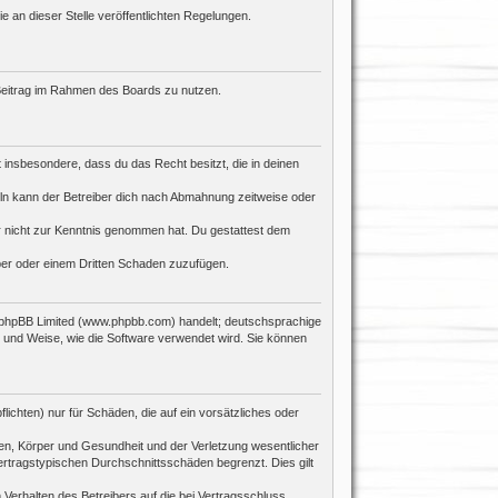
e an dieser Stelle veröffentlichten Regelungen.
n Beitrag im Rahmen des Boards zu nutzen.
st insbesondere, dass du das Recht besitzt, die in deinen
ln kann der Betreiber dich nach Abmahnung zeitweise oder
 er nicht zur Kenntnis genommen hat. Du gestattest dem
iber oder einem Dritten Schaden zuzufügen.
n phpBB Limited (www.phpbb.com) handelt; deutschsprachige
 und Weise, wie die Software verwendet wird. Sie können
ichten) nur für Schäden, die auf ein vorsätzliches oder
en, Körper und Gesundheit und der Verletzung wesentlicher
ertragstypischen Durchschnittsschäden begrenzt. Dies gilt
Verhalten des Betreibers auf die bei Vertragsschluss