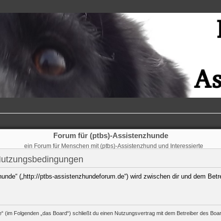
Forum für (ptbs)-Assistenzhunde
ein Forum für Menschen mit (ptbs)-Assistenzhund und Interessierte
 Nutzungsbedingungen
hunde“ („http://ptbs-assistenzhundeforum.de“) wird zwischen dir und dem Betr
e“ (im Folgenden „das Board“) schließt du einen Nutzungsvertrag mit dem Betreiber des Board