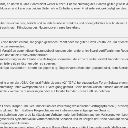
st, so darfst du das Board nicht weiter nutzen. Für die Nutzung des Boards gelten jeweils di
lossen und kann von beiden Seiten ohne Einhaltung einer Frist jederzeit gekündigt werden.
reiber ein einfaches, zeitlich und räumlich unbeschränktes und unentgeltliches Recht, deine
bt auch nach Kündigung des Nutzungsvertrages bestehen.
r keine Inhalte enthält, die gegen geltendes Recht oder die guten Sitten verstoßen. Du erklär
zw. zu verwenden.
i Verstößen gegen diese Nutzungsbedingungen oder anderer im Board veröffentlichten Rege
n und dir ein Hausverbot erteilen.
antwortung für die Inhalte von Beiträgen übernimmt, die er nicht selbst erstellt hat oder die
en jederzeit zu löschen oder zu sperren.
eiträge abzuändern, sofern sie gegen o. g. Regeln verstoßen oder geeignet sind, dem Betre
ine unter der „
GNU General Public License v2
“ (GPL) bereitgestellten Foren-Software vo
mmunity unter www.phpbb.de zur Verfügung gestellt. Beide haben keinen Einfluss auf die Art
mmte Zwecke nicht untersagen oder auf Inhalte fremder Foren Einfluss nehmen.
 Leben, Körper und Gesundheit und der Verletzung wesentlicher Vertragspflichten (Kardinalpfl
es gilt auch für mittelbare Folgeschäden wie insbesondere entgangenen Gewinn.
orsätzlichem oder grob fahrlässigem Verhalten oder bei Schäden aus der Verletzung von Leb
ertragsschluss typischerweise vorhersehbaren Schäden und im übrigen der Höhe nach auf die v
 entgangenen Gewinn.
er Verletzung von Leben, Körper und Gesundheit oder vorsätzlichem oder grob fahrlässigem 