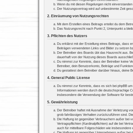
Wenn du mit diesen Regelungen nicht einverstanden bi
Der Nutzungsvertrag wird auf unbestimmte Zeit gesch
2. Einräumung von Nutzungsrechten
Mit dem Erstellen eines Beitrags erteilst du dem Bet
Das Nutzungsrecht nach Punkt 2, Unterpunkt a blei
3. Pflichten des Nutzers
Du erklärst mit der Erstellung eines Beitrags, dass e
Beiträgen verwendeten Links und Bilder zu setzen b
Der Betreiber des Boards übt das Hausrecht aus. Be
dauerhaft von der Nutzung dieses Boards ausschließe
Du nimmst zur Kenntnis, dass der Betreiber keine Ver
Betreiber, dein Benutzerkonto, Beiträge und Funktion
Du gestattest dem Betreiber darüber hinaus, deine B
4. General Public License
Du nimmst zur Kenntnis, dass es sich bei phpBB um e
Informationen werden durch die deutschsprachige Co
insbesondere die Verwendung der Software für besti
5. Gewährleistung
Der Betreiber haftet mit Ausnahme der Verletzung von
grob fahrlässiges Verhalten zurückzuführen sind. Di
Die Haftung ist gegenüber Verbrauchern außer bei v
Vertragspflichten (Kardinalpflichten) auf die bei V
auch für mittelbare Folgeschäden wie insbesondere
Die Haftung ist gegenüber Unternehmern außer bei d