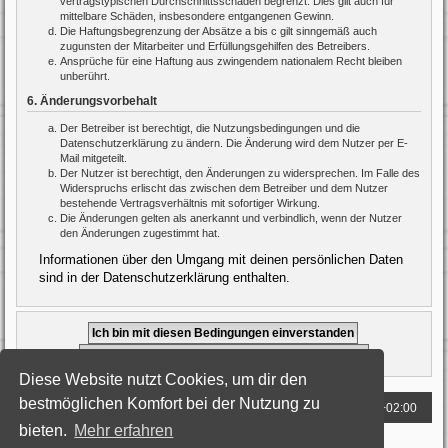
vertragstypischen Durchschnittsschäden begrenzt. Dies gilt auch für
mittelbare Schäden, insbesondere entgangenen Gewinn.
Die Haftungsbegrenzung der Absätze a bis c gilt sinngemäß auch
zugunsten der Mitarbeiter und Erfüllungsgehilfen des Betreibers.
Ansprüche für eine Haftung aus zwingendem nationalem Recht bleiben
unberührt.
6. Änderungsvorbehalt
Der Betreiber ist berechtigt, die Nutzungsbedingungen und die
Datenschutzerklärung zu ändern. Die Änderung wird dem Nutzer per E-
Mail mitgeteilt.
Der Nutzer ist berechtigt, den Änderungen zu widersprechen. Im Falle des
Widerspruchs erlischt das zwischen dem Betreiber und dem Nutzer
bestehende Vertragsverhältnis mit sofortiger Wirkung.
Die Änderungen gelten als anerkannt und verbindlich, wenn der Nutzer
den Änderungen zugestimmt hat.
Informationen über den Umgang mit deinen persönlichen Daten
sind in der Datenschutzerklärung enthalten.
Diese Website nutzt Cookies, um dir den
bestmöglichen Komfort bei der Nutzung zu
Foren-Übersicht
Alle Zeiten sind
UTC+02:00
bieten.
Mehr erfahren
Powered by
phpBB
® Forum Software © phpBB Limited