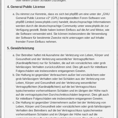
oder einem Dritten Schaden zuzufügen.
4. General Public License
Du nimmst zur Kenntnis, dass es sich bei phpBB um eine unter der „
GNU
General Public License v2
“ (GPL) bereitgestellten Foren-Software von
phpBB Limited (www.phpbb.com) handelt; deutschsprachige Informationen
werden durch die deutschsprachige Community unter www.phpbb.de zur
Verfügung gestellt. Beide haben keinen Einfluss auf die Art und Weise, wie
die Software verwendet wird. Sie können insbesondere die Verwendung
der Software für bestimmte Zwecke nicht untersagen oder auf Inhalte
fremder Foren Einfluss nehmen.
5. Gewährleistung
Der Betreiber haftet mit Ausnahme der Verletzung von Leben, Körper und
Gesundheit und der Verletzung wesentlicher Vertragspflichten
(Kardinalpflichten) nur für Schäden, die auf ein vorsätzliches oder grob
fahrlässiges Verhalten zurückzuführen sind. Dies gilt auch für mittelbare
Folgeschäden wie insbesondere entgangenen Gewinn.
Die Haftung ist gegenüber Verbrauchern außer bei vorsätzlichem oder
grob fahrlässigem Verhalten oder bei Schäden aus der Verletzung von
Leben, Körper und Gesundheit und der Verletzung wesentlicher
Vertragspflichten (Kardinalpflichten) auf die bei Vertragsschluss
typischerweise vorhersehbaren Schäden und im übrigen der Höhe nach
auf die vertragstypischen Durchschnittsschäden begrenzt. Dies gilt auch
für mittelbare Folgeschäden wie insbesondere entgangenen Gewinn.
Die Haftung ist gegenüber Unternehmern außer bei der Verletzung von
Leben, Körper und Gesundheit oder vorsätzlichem oder grob fahrlässigem
Verhalten des Betreibers auf die bei Vertragsschluss typischerweise
vorhersehbaren Schäden und im Übrigen der Höhe nach auf die