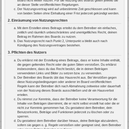
Board nicht weiter nutzen. Für die Nutzung des Boards gelten jeweils die
an dieser Stelle veröffentlichten Regelungen.
Der Nutzungsvertrag wird auf unbestimmte Zeit geschlossen und kann
von beiden Seiten ohne Einhaltung einer Frist jederzeit gekündigt werden.
2. Einräumung von Nutzungsrechten
Mit dem Erstellen eines Beitrags erteilst du dem Betreiber ein einfaches,
zeitlich und räumlich unbeschränktes und unentgeltliches Recht, deinen
Beitrag im Rahmen des Boards zu nutzen.
Das Nutzungsrecht nach Punkt 2, Unterpunkt a bleibt auch nach
Kündigung des Nutzungsvertrages bestehen.
3. Pflichten des Nutzers
Du erklärst mit der Erstellung eines Beitrags, dass er keine Inhalte enthält,
die gegen geltendes Recht oder die guten Sitten verstoßen. Du erklärst
insbesondere, dass du das Recht besitzt, die in deinen Beiträgen
verwendeten Links und Bilder zu setzen bzw. zu verwenden.
Der Betreiber des Boards übt das Hausrecht aus. Bei Verstößen gegen
diese Nutzungsbedingungen oder anderer im Board veröffentlichten
Regeln kann der Betreiber dich nach Abmahnung zeitweise oder dauerhaft
von der Nutzung dieses Boards ausschließen und dir ein Hausverbot
erteilen.
Du nimmst zur Kenntnis, dass der Betreiber keine Verantwortung für die
Inhalte von Beiträgen übernimmt, die er nicht selbst erstellt hat oder die er
nicht zur Kenntnis genommen hat. Du gestattest dem Betreiber, dein
Benutzerkonto, Beiträge und Funktionen jederzeit zu löschen oder zu
sperren.
Du gestattest dem Betreiber darüber hinaus, deine Beiträge abzuändern,
sofern sie gegen o. g. Regeln verstoßen oder geeignet sind, dem Betreiber