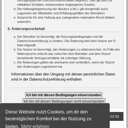
vertragstypischen Durchschnittsschäden begrenzt. Dies gilt auch für
mittelbare Schäden, insbesondere entgangenen Gewinn.
Die Haftungsbegrenzung der Absätze a bis c gilt sinngemäß auch
zugunsten der Mitarbeiter und Erfüllungsgehilfen des Betreibers.
Ansprüche für eine Haftung aus zwingendem nationalem Recht bleiben
unberührt.
6. Änderungsvorbehalt
Der Betreiber ist berechtigt, die Nutzungsbedingungen und die
Datenschutzerklärung zu ändern. Die Änderung wird dem Nutzer per E-
Mail mitgeteilt.
Der Nutzer ist berechtigt, den Änderungen zu widersprechen. Im Falle des
Widerspruchs erlischt das zwischen dem Betreiber und dem Nutzer
bestehende Vertragsverhältnis mit sofortiger Wirkung.
Die Änderungen gelten als anerkannt und verbindlich, wenn der Nutzer
den Änderungen zugestimmt hat.
Informationen über den Umgang mit deinen persönlichen Daten
sind in der Datenschutzerklärung enthalten.
Diese Website nutzt Cookies, um dir den
Foren-Übersicht
Alle Zeiten sind
UTC+02:00
bestmöglichen Komfort bei der Nutzung zu
bieten.
Mehr erfahren
Powered by
phpBB
® Forum Software © phpBB Limited