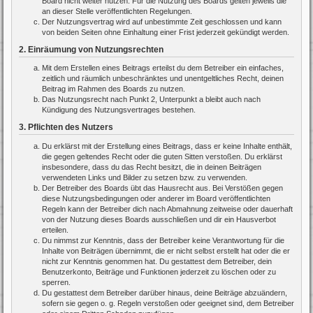
Board nicht weiter nutzen. Für die Nutzung des Boards gelten jeweils die
an dieser Stelle veröffentlichten Regelungen.
Der Nutzungsvertrag wird auf unbestimmte Zeit geschlossen und kann
von beiden Seiten ohne Einhaltung einer Frist jederzeit gekündigt werden.
2. Einräumung von Nutzungsrechten
Mit dem Erstellen eines Beitrags erteilst du dem Betreiber ein einfaches,
zeitlich und räumlich unbeschränktes und unentgeltliches Recht, deinen
Beitrag im Rahmen des Boards zu nutzen.
Das Nutzungsrecht nach Punkt 2, Unterpunkt a bleibt auch nach
Kündigung des Nutzungsvertrages bestehen.
3. Pflichten des Nutzers
Du erklärst mit der Erstellung eines Beitrags, dass er keine Inhalte enthält,
die gegen geltendes Recht oder die guten Sitten verstoßen. Du erklärst
insbesondere, dass du das Recht besitzt, die in deinen Beiträgen
verwendeten Links und Bilder zu setzen bzw. zu verwenden.
Der Betreiber des Boards übt das Hausrecht aus. Bei Verstößen gegen
diese Nutzungsbedingungen oder anderer im Board veröffentlichten
Regeln kann der Betreiber dich nach Abmahnung zeitweise oder dauerhaft
von der Nutzung dieses Boards ausschließen und dir ein Hausverbot
erteilen.
Du nimmst zur Kenntnis, dass der Betreiber keine Verantwortung für die
Inhalte von Beiträgen übernimmt, die er nicht selbst erstellt hat oder die er
nicht zur Kenntnis genommen hat. Du gestattest dem Betreiber, dein
Benutzerkonto, Beiträge und Funktionen jederzeit zu löschen oder zu
sperren.
Du gestattest dem Betreiber darüber hinaus, deine Beiträge abzuändern,
sofern sie gegen o. g. Regeln verstoßen oder geeignet sind, dem Betreiber