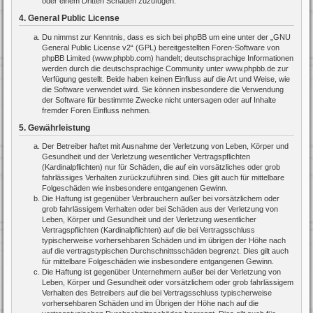
oder einem Dritten Schaden zuzufügen.
4. General Public License
Du nimmst zur Kenntnis, dass es sich bei phpBB um eine unter der „
GNU
General Public License v2
“ (GPL) bereitgestellten Foren-Software von
phpBB Limited (www.phpbb.com) handelt; deutschsprachige Informationen
werden durch die deutschsprachige Community unter www.phpbb.de zur
Verfügung gestellt. Beide haben keinen Einfluss auf die Art und Weise, wie
die Software verwendet wird. Sie können insbesondere die Verwendung
der Software für bestimmte Zwecke nicht untersagen oder auf Inhalte
fremder Foren Einfluss nehmen.
5. Gewährleistung
Der Betreiber haftet mit Ausnahme der Verletzung von Leben, Körper und
Gesundheit und der Verletzung wesentlicher Vertragspflichten
(Kardinalpflichten) nur für Schäden, die auf ein vorsätzliches oder grob
fahrlässiges Verhalten zurückzuführen sind. Dies gilt auch für mittelbare
Folgeschäden wie insbesondere entgangenen Gewinn.
Die Haftung ist gegenüber Verbrauchern außer bei vorsätzlichem oder
grob fahrlässigem Verhalten oder bei Schäden aus der Verletzung von
Leben, Körper und Gesundheit und der Verletzung wesentlicher
Vertragspflichten (Kardinalpflichten) auf die bei Vertragsschluss
typischerweise vorhersehbaren Schäden und im übrigen der Höhe nach
auf die vertragstypischen Durchschnittsschäden begrenzt. Dies gilt auch
für mittelbare Folgeschäden wie insbesondere entgangenen Gewinn.
Die Haftung ist gegenüber Unternehmern außer bei der Verletzung von
Leben, Körper und Gesundheit oder vorsätzlichem oder grob fahrlässigem
Verhalten des Betreibers auf die bei Vertragsschluss typischerweise
vorhersehbaren Schäden und im Übrigen der Höhe nach auf die