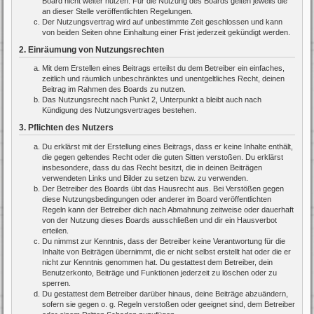
Board nicht weiter nutzen. Für die Nutzung des Boards gelten jeweils die
an dieser Stelle veröffentlichten Regelungen.
Der Nutzungsvertrag wird auf unbestimmte Zeit geschlossen und kann
von beiden Seiten ohne Einhaltung einer Frist jederzeit gekündigt werden.
2. Einräumung von Nutzungsrechten
Mit dem Erstellen eines Beitrags erteilst du dem Betreiber ein einfaches,
zeitlich und räumlich unbeschränktes und unentgeltliches Recht, deinen
Beitrag im Rahmen des Boards zu nutzen.
Das Nutzungsrecht nach Punkt 2, Unterpunkt a bleibt auch nach
Kündigung des Nutzungsvertrages bestehen.
3. Pflichten des Nutzers
Du erklärst mit der Erstellung eines Beitrags, dass er keine Inhalte enthält,
die gegen geltendes Recht oder die guten Sitten verstoßen. Du erklärst
insbesondere, dass du das Recht besitzt, die in deinen Beiträgen
verwendeten Links und Bilder zu setzen bzw. zu verwenden.
Der Betreiber des Boards übt das Hausrecht aus. Bei Verstößen gegen
diese Nutzungsbedingungen oder anderer im Board veröffentlichten
Regeln kann der Betreiber dich nach Abmahnung zeitweise oder dauerhaft
von der Nutzung dieses Boards ausschließen und dir ein Hausverbot
erteilen.
Du nimmst zur Kenntnis, dass der Betreiber keine Verantwortung für die
Inhalte von Beiträgen übernimmt, die er nicht selbst erstellt hat oder die er
nicht zur Kenntnis genommen hat. Du gestattest dem Betreiber, dein
Benutzerkonto, Beiträge und Funktionen jederzeit zu löschen oder zu
sperren.
Du gestattest dem Betreiber darüber hinaus, deine Beiträge abzuändern,
sofern sie gegen o. g. Regeln verstoßen oder geeignet sind, dem Betreiber