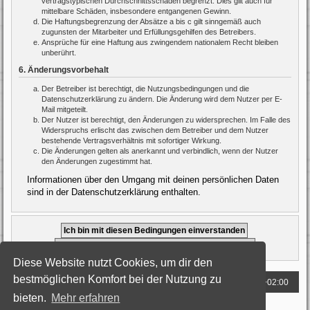
vertragstypischen Durchschnittsschäden begrenzt. Dies gilt auch für
mittelbare Schäden, insbesondere entgangenen Gewinn.
Die Haftungsbegrenzung der Absätze a bis c gilt sinngemäß auch
zugunsten der Mitarbeiter und Erfüllungsgehilfen des Betreibers.
Ansprüche für eine Haftung aus zwingendem nationalem Recht bleiben
unberührt.
6. Änderungsvorbehalt
Der Betreiber ist berechtigt, die Nutzungsbedingungen und die
Datenschutzerklärung zu ändern. Die Änderung wird dem Nutzer per E-
Mail mitgeteilt.
Der Nutzer ist berechtigt, den Änderungen zu widersprechen. Im Falle des
Widerspruchs erlischt das zwischen dem Betreiber und dem Nutzer
bestehende Vertragsverhältnis mit sofortiger Wirkung.
Die Änderungen gelten als anerkannt und verbindlich, wenn der Nutzer
den Änderungen zugestimmt hat.
Informationen über den Umgang mit deinen persönlichen Daten
sind in der Datenschutzerklärung enthalten.
Diese Website nutzt Cookies, um dir den
bestmöglichen Komfort bei der Nutzung zu
Foren-Übersicht
Alle Zeiten sind
UTC+02:00
bieten.
Mehr erfahren
Powered by
phpBB
® Forum Software © phpBB Limited