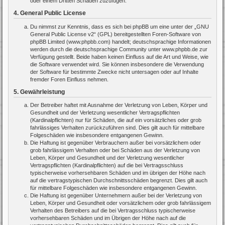
oder einem Dritten Schaden zuzufügen.
4. General Public License
Du nimmst zur Kenntnis, dass es sich bei phpBB um eine unter der „
GNU
General Public License v2
“ (GPL) bereitgestellten Foren-Software von
phpBB Limited (www.phpbb.com) handelt; deutschsprachige Informationen
werden durch die deutschsprachige Community unter www.phpbb.de zur
Verfügung gestellt. Beide haben keinen Einfluss auf die Art und Weise, wie
die Software verwendet wird. Sie können insbesondere die Verwendung
der Software für bestimmte Zwecke nicht untersagen oder auf Inhalte
fremder Foren Einfluss nehmen.
5. Gewährleistung
Der Betreiber haftet mit Ausnahme der Verletzung von Leben, Körper und
Gesundheit und der Verletzung wesentlicher Vertragspflichten
(Kardinalpflichten) nur für Schäden, die auf ein vorsätzliches oder grob
fahrlässiges Verhalten zurückzuführen sind. Dies gilt auch für mittelbare
Folgeschäden wie insbesondere entgangenen Gewinn.
Die Haftung ist gegenüber Verbrauchern außer bei vorsätzlichem oder
grob fahrlässigem Verhalten oder bei Schäden aus der Verletzung von
Leben, Körper und Gesundheit und der Verletzung wesentlicher
Vertragspflichten (Kardinalpflichten) auf die bei Vertragsschluss
typischerweise vorhersehbaren Schäden und im übrigen der Höhe nach
auf die vertragstypischen Durchschnittsschäden begrenzt. Dies gilt auch
für mittelbare Folgeschäden wie insbesondere entgangenen Gewinn.
Die Haftung ist gegenüber Unternehmern außer bei der Verletzung von
Leben, Körper und Gesundheit oder vorsätzlichem oder grob fahrlässigem
Verhalten des Betreibers auf die bei Vertragsschluss typischerweise
vorhersehbaren Schäden und im Übrigen der Höhe nach auf die