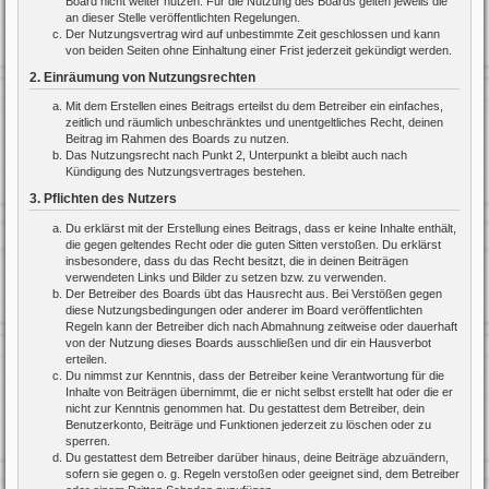
Board nicht weiter nutzen. Für die Nutzung des Boards gelten jeweils die
an dieser Stelle veröffentlichten Regelungen.
Der Nutzungsvertrag wird auf unbestimmte Zeit geschlossen und kann
von beiden Seiten ohne Einhaltung einer Frist jederzeit gekündigt werden.
2. Einräumung von Nutzungsrechten
Mit dem Erstellen eines Beitrags erteilst du dem Betreiber ein einfaches,
zeitlich und räumlich unbeschränktes und unentgeltliches Recht, deinen
Beitrag im Rahmen des Boards zu nutzen.
Das Nutzungsrecht nach Punkt 2, Unterpunkt a bleibt auch nach
Kündigung des Nutzungsvertrages bestehen.
3. Pflichten des Nutzers
Du erklärst mit der Erstellung eines Beitrags, dass er keine Inhalte enthält,
die gegen geltendes Recht oder die guten Sitten verstoßen. Du erklärst
insbesondere, dass du das Recht besitzt, die in deinen Beiträgen
verwendeten Links und Bilder zu setzen bzw. zu verwenden.
Der Betreiber des Boards übt das Hausrecht aus. Bei Verstößen gegen
diese Nutzungsbedingungen oder anderer im Board veröffentlichten
Regeln kann der Betreiber dich nach Abmahnung zeitweise oder dauerhaft
von der Nutzung dieses Boards ausschließen und dir ein Hausverbot
erteilen.
Du nimmst zur Kenntnis, dass der Betreiber keine Verantwortung für die
Inhalte von Beiträgen übernimmt, die er nicht selbst erstellt hat oder die er
nicht zur Kenntnis genommen hat. Du gestattest dem Betreiber, dein
Benutzerkonto, Beiträge und Funktionen jederzeit zu löschen oder zu
sperren.
Du gestattest dem Betreiber darüber hinaus, deine Beiträge abzuändern,
sofern sie gegen o. g. Regeln verstoßen oder geeignet sind, dem Betreiber