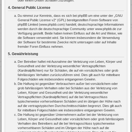
oder einem Dritten Schaden zuzufügen.
4. General Public License
Du nimmst zur Kenntnis, dass es sich bei phpBB um eine unter der „
GNU
General Public License v2
“ (GPL) bereitgestellten Foren-Software von
phpBB Limited (www.phpbb.com) handelt; deutschsprachige Informationen
werden durch die deutschsprachige Community unter www.phpbb.de zur
Verfügung gestellt. Beide haben keinen Einfluss auf die Art und Weise, wie
die Software verwendet wird. Sie können insbesondere die Verwendung
der Software für bestimmte Zwecke nicht untersagen oder auf Inhalte
fremder Foren Einfluss nehmen.
5. Gewährleistung
Der Betreiber haftet mit Ausnahme der Verletzung von Leben, Körper und
Gesundheit und der Verletzung wesentlicher Vertragspflichten
(Kardinalpflichten) nur für Schäden, die auf ein vorsätzliches oder grob
fahrlässiges Verhalten zurückzuführen sind. Dies gilt auch für mittelbare
Folgeschäden wie insbesondere entgangenen Gewinn.
Die Haftung ist gegenüber Verbrauchern außer bei vorsätzlichem oder
grob fahrlässigem Verhalten oder bei Schäden aus der Verletzung von
Leben, Körper und Gesundheit und der Verletzung wesentlicher
Vertragspflichten (Kardinalpflichten) auf die bei Vertragsschluss
typischerweise vorhersehbaren Schäden und im übrigen der Höhe nach
auf die vertragstypischen Durchschnittsschäden begrenzt. Dies gilt auch
für mittelbare Folgeschäden wie insbesondere entgangenen Gewinn.
Die Haftung ist gegenüber Unternehmern außer bei der Verletzung von
Leben, Körper und Gesundheit oder vorsätzlichem oder grob fahrlässigem
Verhalten des Betreibers auf die bei Vertragsschluss typischerweise
vorhersehbaren Schäden und im Übrigen der Höhe nach auf die