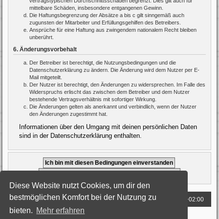
vertragstypischen Durchschnittsschäden begrenzt. Dies gilt auch für
mittelbare Schäden, insbesondere entgangenen Gewinn.
Die Haftungsbegrenzung der Absätze a bis c gilt sinngemäß auch
zugunsten der Mitarbeiter und Erfüllungsgehilfen des Betreibers.
Ansprüche für eine Haftung aus zwingendem nationalem Recht bleiben
unberührt.
6. Änderungsvorbehalt
Der Betreiber ist berechtigt, die Nutzungsbedingungen und die
Datenschutzerklärung zu ändern. Die Änderung wird dem Nutzer per E-
Mail mitgeteilt.
Der Nutzer ist berechtigt, den Änderungen zu widersprechen. Im Falle des
Widerspruchs erlischt das zwischen dem Betreiber und dem Nutzer
bestehende Vertragsverhältnis mit sofortiger Wirkung.
Die Änderungen gelten als anerkannt und verbindlich, wenn der Nutzer
den Änderungen zugestimmt hat.
Informationen über den Umgang mit deinen persönlichen Daten
sind in der Datenschutzerklärung enthalten.
Diese Website nutzt Cookies, um dir den
bestmöglichen Komfort bei der Nutzung zu
Foren-Übersicht
Alle Zeiten sind
UTC+02:00
bieten.
Mehr erfahren
Powered by
phpBB
® Forum Software © phpBB Limited