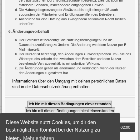
vertragstypischen Durchschnittsschäden begrenzt. Dies gilt auch für
mittelbare Schäden, insbesondere entgangenen Gewinn.
Die Haftungsbegrenzung der Absätze a bis c gilt sinngemäß auch
zugunsten der Mitarbeiter und Erfüllungsgehilfen des Betreibers.
Ansprüche für eine Haftung aus zwingendem nationalem Recht bleiben
unberührt.
6. Änderungsvorbehalt
Der Betreiber ist berechtigt, die Nutzungsbedingungen und die
Datenschutzerklärung zu ändern. Die Änderung wird dem Nutzer per E-
Mail mitgeteilt.
Der Nutzer ist berechtigt, den Änderungen zu widersprechen. Im Falle des
Widerspruchs erlischt das zwischen dem Betreiber und dem Nutzer
bestehende Vertragsverhältnis mit sofortiger Wirkung.
Die Änderungen gelten als anerkannt und verbindlich, wenn der Nutzer
den Änderungen zugestimmt hat.
Informationen über den Umgang mit deinen persönlichen Daten
sind in der Datenschutzerklärung enthalten.
Diese Website nutzt Cookies, um dir den
Foren-Übersicht
Alle Zeiten sind
UTC+02:00
bestmöglichen Komfort bei der Nutzung zu
bieten.
Mehr erfahren
Powered by
phpBB
® Forum Software © phpBB Limited