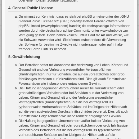
oder einem Dritten Schaden zuzufügen.
4. General Public License
Du nimmst zur Kenntnis, dass es sich bei phpBB um eine unter der „
GNU
General Public License v2
“ (GPL) bereitgestellten Foren-Software von
phpBB Limited (www.phpbb.com) handelt; deutschsprachige Informationen
werden durch die deutschsprachige Community unter www.phpbb.de zur
Verfügung gestellt. Beide haben keinen Einfluss auf die Art und Weise, wie
die Software verwendet wird. Sie können insbesondere die Verwendung
der Software für bestimmte Zwecke nicht untersagen oder auf Inhalte
fremder Foren Einfluss nehmen.
5. Gewährleistung
Der Betreiber haftet mit Ausnahme der Verletzung von Leben, Körper und
Gesundheit und der Verletzung wesentlicher Vertragspflichten
(Kardinalpflichten) nur für Schäden, die auf ein vorsätzliches oder grob
fahrlässiges Verhalten zurückzuführen sind. Dies gilt auch für mittelbare
Folgeschäden wie insbesondere entgangenen Gewinn.
Die Haftung ist gegenüber Verbrauchern außer bei vorsätzlichem oder
grob fahrlässigem Verhalten oder bei Schäden aus der Verletzung von
Leben, Körper und Gesundheit und der Verletzung wesentlicher
Vertragspflichten (Kardinalpflichten) auf die bei Vertragsschluss
typischerweise vorhersehbaren Schäden und im übrigen der Höhe nach
auf die vertragstypischen Durchschnittsschäden begrenzt. Dies gilt auch
für mittelbare Folgeschäden wie insbesondere entgangenen Gewinn.
Die Haftung ist gegenüber Unternehmern außer bei der Verletzung von
Leben, Körper und Gesundheit oder vorsätzlichem oder grob fahrlässigem
Verhalten des Betreibers auf die bei Vertragsschluss typischerweise
vorhersehbaren Schäden und im Übrigen der Höhe nach auf die