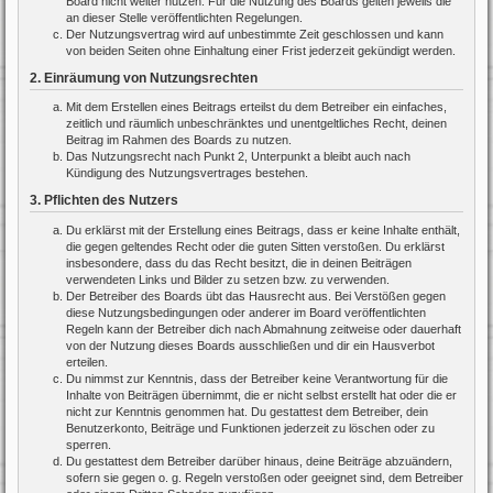
Board nicht weiter nutzen. Für die Nutzung des Boards gelten jeweils die
an dieser Stelle veröffentlichten Regelungen.
Der Nutzungsvertrag wird auf unbestimmte Zeit geschlossen und kann
von beiden Seiten ohne Einhaltung einer Frist jederzeit gekündigt werden.
2. Einräumung von Nutzungsrechten
Mit dem Erstellen eines Beitrags erteilst du dem Betreiber ein einfaches,
zeitlich und räumlich unbeschränktes und unentgeltliches Recht, deinen
Beitrag im Rahmen des Boards zu nutzen.
Das Nutzungsrecht nach Punkt 2, Unterpunkt a bleibt auch nach
Kündigung des Nutzungsvertrages bestehen.
3. Pflichten des Nutzers
Du erklärst mit der Erstellung eines Beitrags, dass er keine Inhalte enthält,
die gegen geltendes Recht oder die guten Sitten verstoßen. Du erklärst
insbesondere, dass du das Recht besitzt, die in deinen Beiträgen
verwendeten Links und Bilder zu setzen bzw. zu verwenden.
Der Betreiber des Boards übt das Hausrecht aus. Bei Verstößen gegen
diese Nutzungsbedingungen oder anderer im Board veröffentlichten
Regeln kann der Betreiber dich nach Abmahnung zeitweise oder dauerhaft
von der Nutzung dieses Boards ausschließen und dir ein Hausverbot
erteilen.
Du nimmst zur Kenntnis, dass der Betreiber keine Verantwortung für die
Inhalte von Beiträgen übernimmt, die er nicht selbst erstellt hat oder die er
nicht zur Kenntnis genommen hat. Du gestattest dem Betreiber, dein
Benutzerkonto, Beiträge und Funktionen jederzeit zu löschen oder zu
sperren.
Du gestattest dem Betreiber darüber hinaus, deine Beiträge abzuändern,
sofern sie gegen o. g. Regeln verstoßen oder geeignet sind, dem Betreiber