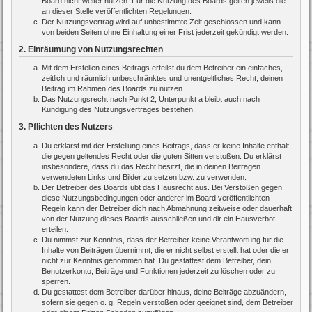
Board nicht weiter nutzen. Für die Nutzung des Boards gelten jeweils die
an dieser Stelle veröffentlichten Regelungen.
Der Nutzungsvertrag wird auf unbestimmte Zeit geschlossen und kann
von beiden Seiten ohne Einhaltung einer Frist jederzeit gekündigt werden.
2. Einräumung von Nutzungsrechten
Mit dem Erstellen eines Beitrags erteilst du dem Betreiber ein einfaches,
zeitlich und räumlich unbeschränktes und unentgeltliches Recht, deinen
Beitrag im Rahmen des Boards zu nutzen.
Das Nutzungsrecht nach Punkt 2, Unterpunkt a bleibt auch nach
Kündigung des Nutzungsvertrages bestehen.
3. Pflichten des Nutzers
Du erklärst mit der Erstellung eines Beitrags, dass er keine Inhalte enthält,
die gegen geltendes Recht oder die guten Sitten verstoßen. Du erklärst
insbesondere, dass du das Recht besitzt, die in deinen Beiträgen
verwendeten Links und Bilder zu setzen bzw. zu verwenden.
Der Betreiber des Boards übt das Hausrecht aus. Bei Verstößen gegen
diese Nutzungsbedingungen oder anderer im Board veröffentlichten
Regeln kann der Betreiber dich nach Abmahnung zeitweise oder dauerhaft
von der Nutzung dieses Boards ausschließen und dir ein Hausverbot
erteilen.
Du nimmst zur Kenntnis, dass der Betreiber keine Verantwortung für die
Inhalte von Beiträgen übernimmt, die er nicht selbst erstellt hat oder die er
nicht zur Kenntnis genommen hat. Du gestattest dem Betreiber, dein
Benutzerkonto, Beiträge und Funktionen jederzeit zu löschen oder zu
sperren.
Du gestattest dem Betreiber darüber hinaus, deine Beiträge abzuändern,
sofern sie gegen o. g. Regeln verstoßen oder geeignet sind, dem Betreiber