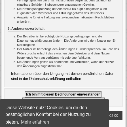
vertragstypischen Durchschnittsschäden begrenzt. Dies gilt auch für
mittelbare Schäden, insbesondere entgangenen Gewinn.
Die Haftungsbegrenzung der Absätze a bis c gilt sinngemäß auch
zugunsten der Mitarbeiter und Erfüllungsgehilfen des Betreibers.
Ansprüche für eine Haftung aus zwingendem nationalem Recht bleiben
unberührt.
6. Änderungsvorbehalt
Der Betreiber ist berechtigt, die Nutzungsbedingungen und die
Datenschutzerklärung zu ändern. Die Änderung wird dem Nutzer per E-
Mail mitgeteilt.
Der Nutzer ist berechtigt, den Änderungen zu widersprechen. Im Falle des
Widerspruchs erlischt das zwischen dem Betreiber und dem Nutzer
bestehende Vertragsverhältnis mit sofortiger Wirkung.
Die Änderungen gelten als anerkannt und verbindlich, wenn der Nutzer
den Änderungen zugestimmt hat.
Informationen über den Umgang mit deinen persönlichen Daten
sind in der Datenschutzerklärung enthalten.
Diese Website nutzt Cookies, um dir den
bestmöglichen Komfort bei der Nutzung zu
Foren-Übersicht
Alle Zeiten sind
UTC+02:00
bieten.
Mehr erfahren
Powered by
phpBB
® Forum Software © phpBB Limited