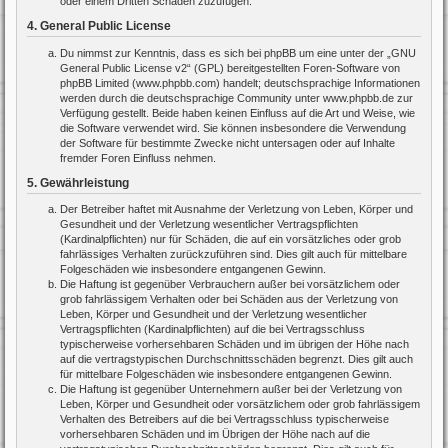
oder einem Dritten Schaden zuzufügen.
4. General Public License
Du nimmst zur Kenntnis, dass es sich bei phpBB um eine unter der „
GNU
General Public License v2
“ (GPL) bereitgestellten Foren-Software von
phpBB Limited (www.phpbb.com) handelt; deutschsprachige Informationen
werden durch die deutschsprachige Community unter www.phpbb.de zur
Verfügung gestellt. Beide haben keinen Einfluss auf die Art und Weise, wie
die Software verwendet wird. Sie können insbesondere die Verwendung
der Software für bestimmte Zwecke nicht untersagen oder auf Inhalte
fremder Foren Einfluss nehmen.
5. Gewährleistung
Der Betreiber haftet mit Ausnahme der Verletzung von Leben, Körper und
Gesundheit und der Verletzung wesentlicher Vertragspflichten
(Kardinalpflichten) nur für Schäden, die auf ein vorsätzliches oder grob
fahrlässiges Verhalten zurückzuführen sind. Dies gilt auch für mittelbare
Folgeschäden wie insbesondere entgangenen Gewinn.
Die Haftung ist gegenüber Verbrauchern außer bei vorsätzlichem oder
grob fahrlässigem Verhalten oder bei Schäden aus der Verletzung von
Leben, Körper und Gesundheit und der Verletzung wesentlicher
Vertragspflichten (Kardinalpflichten) auf die bei Vertragsschluss
typischerweise vorhersehbaren Schäden und im übrigen der Höhe nach
auf die vertragstypischen Durchschnittsschäden begrenzt. Dies gilt auch
für mittelbare Folgeschäden wie insbesondere entgangenen Gewinn.
Die Haftung ist gegenüber Unternehmern außer bei der Verletzung von
Leben, Körper und Gesundheit oder vorsätzlichem oder grob fahrlässigem
Verhalten des Betreibers auf die bei Vertragsschluss typischerweise
vorhersehbaren Schäden und im Übrigen der Höhe nach auf die