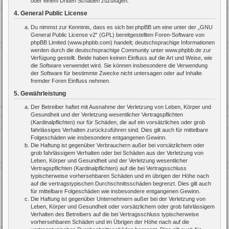
oder einem Dritten Schaden zuzufügen.
4. General Public License
Du nimmst zur Kenntnis, dass es sich bei phpBB um eine unter der „
GNU
General Public License v2
“ (GPL) bereitgestellten Foren-Software von
phpBB Limited (www.phpbb.com) handelt; deutschsprachige Informationen
werden durch die deutschsprachige Community unter www.phpbb.de zur
Verfügung gestellt. Beide haben keinen Einfluss auf die Art und Weise, wie
die Software verwendet wird. Sie können insbesondere die Verwendung
der Software für bestimmte Zwecke nicht untersagen oder auf Inhalte
fremder Foren Einfluss nehmen.
5. Gewährleistung
Der Betreiber haftet mit Ausnahme der Verletzung von Leben, Körper und
Gesundheit und der Verletzung wesentlicher Vertragspflichten
(Kardinalpflichten) nur für Schäden, die auf ein vorsätzliches oder grob
fahrlässiges Verhalten zurückzuführen sind. Dies gilt auch für mittelbare
Folgeschäden wie insbesondere entgangenen Gewinn.
Die Haftung ist gegenüber Verbrauchern außer bei vorsätzlichem oder
grob fahrlässigem Verhalten oder bei Schäden aus der Verletzung von
Leben, Körper und Gesundheit und der Verletzung wesentlicher
Vertragspflichten (Kardinalpflichten) auf die bei Vertragsschluss
typischerweise vorhersehbaren Schäden und im übrigen der Höhe nach
auf die vertragstypischen Durchschnittsschäden begrenzt. Dies gilt auch
für mittelbare Folgeschäden wie insbesondere entgangenen Gewinn.
Die Haftung ist gegenüber Unternehmern außer bei der Verletzung von
Leben, Körper und Gesundheit oder vorsätzlichem oder grob fahrlässigem
Verhalten des Betreibers auf die bei Vertragsschluss typischerweise
vorhersehbaren Schäden und im Übrigen der Höhe nach auf die