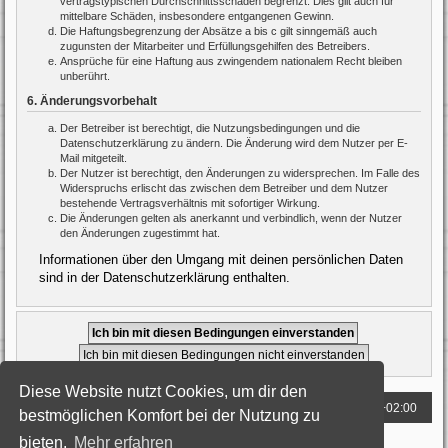
vertragstypischen Durchschnittsschäden begrenzt. Dies gilt auch für
mittelbare Schäden, insbesondere entgangenen Gewinn.
Die Haftungsbegrenzung der Absätze a bis c gilt sinngemäß auch
zugunsten der Mitarbeiter und Erfüllungsgehilfen des Betreibers.
Ansprüche für eine Haftung aus zwingendem nationalem Recht bleiben
unberührt.
6. Änderungsvorbehalt
Der Betreiber ist berechtigt, die Nutzungsbedingungen und die
Datenschutzerklärung zu ändern. Die Änderung wird dem Nutzer per E-
Mail mitgeteilt.
Der Nutzer ist berechtigt, den Änderungen zu widersprechen. Im Falle des
Widerspruchs erlischt das zwischen dem Betreiber und dem Nutzer
bestehende Vertragsverhältnis mit sofortiger Wirkung.
Die Änderungen gelten als anerkannt und verbindlich, wenn der Nutzer
den Änderungen zugestimmt hat.
Informationen über den Umgang mit deinen persönlichen Daten
sind in der Datenschutzerklärung enthalten.
Diese Website nutzt Cookies, um dir den
Foren-Übersicht
Alle Zeiten sind
UTC+02:00
bestmöglichen Komfort bei der Nutzung zu
bieten.
Mehr erfahren
Powered by
phpBB
® Forum Software © phpBB Limited