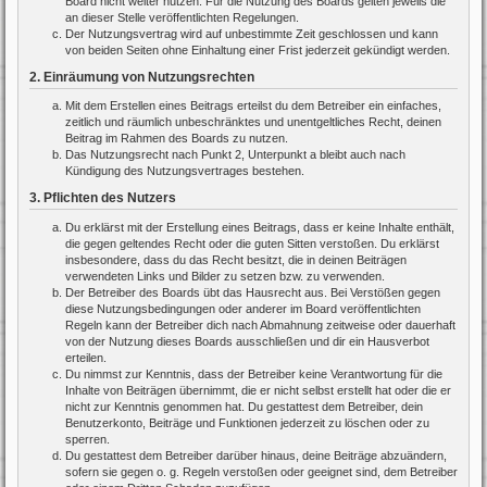
Board nicht weiter nutzen. Für die Nutzung des Boards gelten jeweils die
an dieser Stelle veröffentlichten Regelungen.
Der Nutzungsvertrag wird auf unbestimmte Zeit geschlossen und kann
von beiden Seiten ohne Einhaltung einer Frist jederzeit gekündigt werden.
2. Einräumung von Nutzungsrechten
Mit dem Erstellen eines Beitrags erteilst du dem Betreiber ein einfaches,
zeitlich und räumlich unbeschränktes und unentgeltliches Recht, deinen
Beitrag im Rahmen des Boards zu nutzen.
Das Nutzungsrecht nach Punkt 2, Unterpunkt a bleibt auch nach
Kündigung des Nutzungsvertrages bestehen.
3. Pflichten des Nutzers
Du erklärst mit der Erstellung eines Beitrags, dass er keine Inhalte enthält,
die gegen geltendes Recht oder die guten Sitten verstoßen. Du erklärst
insbesondere, dass du das Recht besitzt, die in deinen Beiträgen
verwendeten Links und Bilder zu setzen bzw. zu verwenden.
Der Betreiber des Boards übt das Hausrecht aus. Bei Verstößen gegen
diese Nutzungsbedingungen oder anderer im Board veröffentlichten
Regeln kann der Betreiber dich nach Abmahnung zeitweise oder dauerhaft
von der Nutzung dieses Boards ausschließen und dir ein Hausverbot
erteilen.
Du nimmst zur Kenntnis, dass der Betreiber keine Verantwortung für die
Inhalte von Beiträgen übernimmt, die er nicht selbst erstellt hat oder die er
nicht zur Kenntnis genommen hat. Du gestattest dem Betreiber, dein
Benutzerkonto, Beiträge und Funktionen jederzeit zu löschen oder zu
sperren.
Du gestattest dem Betreiber darüber hinaus, deine Beiträge abzuändern,
sofern sie gegen o. g. Regeln verstoßen oder geeignet sind, dem Betreiber