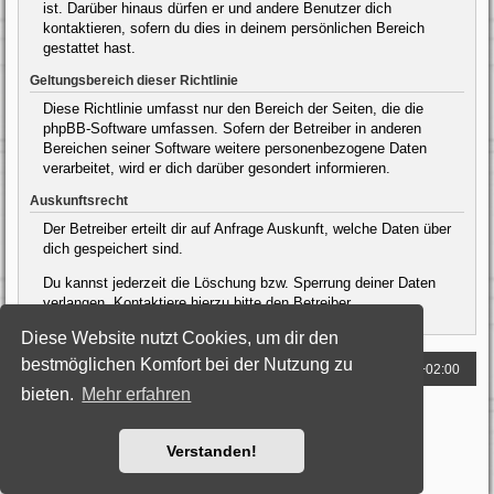
ist. Darüber hinaus dürfen er und andere Benutzer dich
kontaktieren, sofern du dies in deinem persönlichen Bereich
gestattet hast.
Geltungsbereich dieser Richtlinie
Diese Richtlinie umfasst nur den Bereich der Seiten, die die
phpBB-Software umfassen. Sofern der Betreiber in anderen
Bereichen seiner Software weitere personenbezogene Daten
verarbeitet, wird er dich darüber gesondert informieren.
Auskunftsrecht
Der Betreiber erteilt dir auf Anfrage Auskunft, welche Daten über
dich gespeichert sind.
Du kannst jederzeit die Löschung bzw. Sperrung deiner Daten
verlangen. Kontaktiere hierzu bitte den Betreiber.
Diese Website nutzt Cookies, um dir den
bestmöglichen Komfort bei der Nutzung zu
Foren-Übersicht
Alle Zeiten sind
UTC+02:00
bieten.
Mehr erfahren
Powered by
phpBB
® Forum Software © phpBB Limited
Deutsche Übersetzung durch
phpBB.de
Style: Black-Silver by Joyce&Luna
phpBB-Style-Design
Verstanden!
Datenschutz
|
Nutzungsbedingungen