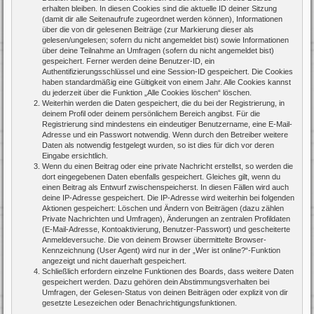
erhalten bleiben. In diesen Cookies sind die aktuelle ID deiner Sitzung
(damit dir alle Seitenaufrufe zugeordnet werden können), Informationen
über die von dir gelesenen Beiträge (zur Markierung dieser als
gelesen/ungelesen; sofern du nicht angemeldet bist) sowie Informationen
über deine Teilnahme an Umfragen (sofern du nicht angemeldet bist)
gespeichert. Ferner werden deine Benutzer-ID, ein
Authentifizierungsschlüssel und eine Session-ID gespeichert. Die Cookies
haben standardmäßig eine Gültigkeit von einem Jahr. Alle Cookies kannst
du jederzeit über die Funktion „Alle Cookies löschen“ löschen.
Weiterhin werden die Daten gespeichert, die du bei der Registrierung, in
deinem Profil oder deinem persönlichem Bereich angibst. Für die
Registrierung sind mindestens ein eindeutiger Benutzername, eine E-Mail-
Adresse und ein Passwort notwendig. Wenn durch den Betreiber weitere
Daten als notwendig festgelegt wurden, so ist dies für dich vor deren
Eingabe ersichtlich.
Wenn du einen Beitrag oder eine private Nachricht erstellst, so werden die
dort eingegebenen Daten ebenfalls gespeichert. Gleiches gilt, wenn du
einen Beitrag als Entwurf zwischenspeicherst. In diesen Fällen wird auch
deine IP-Adresse gespeichert. Die IP-Adresse wird weiterhin bei folgenden
Aktionen gespeichert: Löschen und Ändern von Beiträgen (dazu zählen
Private Nachrichten und Umfragen), Änderungen an zentralen Profildaten
(E-Mail-Adresse, Kontoaktivierung, Benutzer-Passwort) und gescheiterte
Anmeldeversuche. Die von deinem Browser übermittelte Browser-
Kennzeichnung (User Agent) wird nur in der „Wer ist online?“-Funktion
angezeigt und nicht dauerhaft gespeichert.
Schließlich erfordern einzelne Funktionen des Boards, dass weitere Daten
gespeichert werden. Dazu gehören dein Abstimmungsverhalten bei
Umfragen, der Gelesen-Status von deinen Beiträgen oder explizit von dir
gesetzte Lesezeichen oder Benachrichtigungsfunktionen.