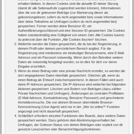
erhalten bleiben. In diesen Cookies sind die aktuelle ID deiner Sitzung
(damit dir alle Seitenaufrufe zugeordnet werden können), Informationen
über die von dir gelesenen Beiträge (zur Markierung dieser als
gelesen/ungelesen; sofern du nicht angemeldet bist) sowie Informationen
über deine Teilnahme an Umfragen (sofern du nicht angemeldet bist)
gespeichert. Ferner werden deine Benutzer-ID, ein
Authentifizierungsschlüssel und eine Session-ID gespeichert. Die Cookies
haben standardmäßig eine Gültigkeit von einem Jahr. Alle Cookies kannst
du jederzeit über die Funktion „Alle Cookies löschen“ löschen.
Weiterhin werden die Daten gespeichert, die du bei der Registrierung, in
deinem Profil oder deinem persönlichem Bereich angibst. Für die
Registrierung sind mindestens ein eindeutiger Benutzername, eine E-Mail-
Adresse und ein Passwort notwendig. Wenn durch den Betreiber weitere
Daten als notwendig festgelegt wurden, so ist dies für dich vor deren
Eingabe ersichtlich.
Wenn du einen Beitrag oder eine private Nachricht erstellst, so werden die
dort eingegebenen Daten ebenfalls gespeichert. Gleiches gilt, wenn du
einen Beitrag als Entwurf zwischenspeicherst. In diesen Fällen wird auch
deine IP-Adresse gespeichert. Die IP-Adresse wird weiterhin bei folgenden
Aktionen gespeichert: Löschen und Ändern von Beiträgen (dazu zählen
Private Nachrichten und Umfragen), Änderungen an zentralen Profildaten
(E-Mail-Adresse, Kontoaktivierung, Benutzer-Passwort) und gescheiterte
Anmeldeversuche. Die von deinem Browser übermittelte Browser-
Kennzeichnung (User Agent) wird nur in der „Wer ist online?“-Funktion
angezeigt und nicht dauerhaft gespeichert.
Schließlich erfordern einzelne Funktionen des Boards, dass weitere Daten
gespeichert werden. Dazu gehören dein Abstimmungsverhalten bei
Umfragen, der Gelesen-Status von deinen Beiträgen oder explizit von dir
gesetzte Lesezeichen oder Benachrichtigungsfunktionen.