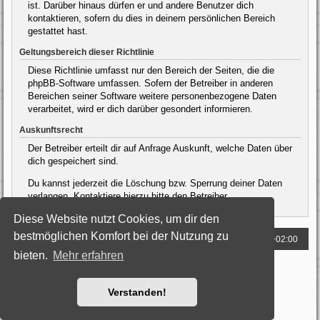
ist. Darüber hinaus dürfen er und andere Benutzer dich
kontaktieren, sofern du dies in deinem persönlichen Bereich
gestattet hast.
Geltungsbereich dieser Richtlinie
Diese Richtlinie umfasst nur den Bereich der Seiten, die die
phpBB-Software umfassen. Sofern der Betreiber in anderen
Bereichen seiner Software weitere personenbezogene Daten
verarbeitet, wird er dich darüber gesondert informieren.
Auskunftsrecht
Der Betreiber erteilt dir auf Anfrage Auskunft, welche Daten über
dich gespeichert sind.
Du kannst jederzeit die Löschung bzw. Sperrung deiner Daten
verlangen. Kontaktiere hierzu bitte den Betreiber.
Diese Website nutzt Cookies, um dir den
bestmöglichen Komfort bei der Nutzung zu
Foren-Übersicht
Alle Zeiten sind
UTC+02:00
bieten.
Mehr erfahren
Powered by
phpBB
® Forum Software © phpBB Limited
Deutsche Übersetzung durch
phpBB.de
Style: Black-Silver by Joyce&Luna
phpBB-Style-Design
Verstanden!
Datenschutz
|
Nutzungsbedingungen