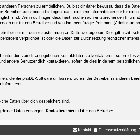
anderen Personen zu ermöglichen. Du bist dir daher bewusst, dass die Daten d
Der Betreiber kann jedoch festlegen, dass einzelne Informationen nur für eine
ugänglich sind. Wenn du Fragen dazu hast, suche nach entsprechenden Informat
jedoch nur für den Betreiber und von ihm beauftragte Personen (Administrator
treiber nur mit deiner Zustimmung an Dritte weitergeben. Dies gilt nicht, sof
ehörden) verpflichtet ist oder die Daten zur Durchsetzung rechtlicher Interess
h unter den von dir angegebenen Kontaktdaten zu kontaktieren, sofern dies zu
 und andere Benutzer dich kontaktieren, sofern du dies in deinem persönlichen
eiten, die die phpBB-Software umfassen. Sofern der Betreiber in anderen Ber
t informieren.
welche Daten über dich gespeichert sind.
deiner Daten verlangen. Kontaktiere hierzu bitte den Betreiber.
Kontakt
Datenschutzerklärung