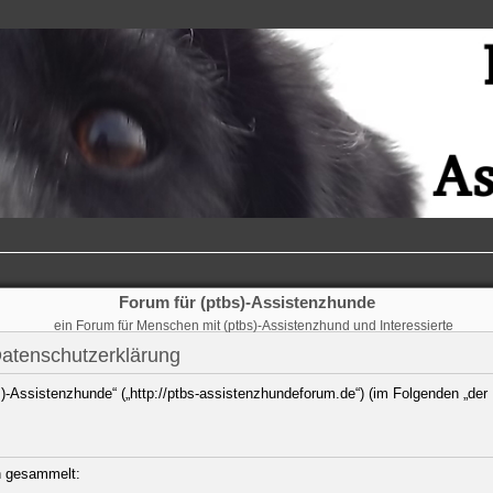
Forum für (ptbs)-Assistenzhunde
ein Forum für Menschen mit (ptbs)-Assistenzhund und Interessierte
Datenschutzerklärung
bs)-Assistenzhunde“ („http://ptbs-assistenzhundeforum.de“) (im Folgenden „der
n gesammelt: