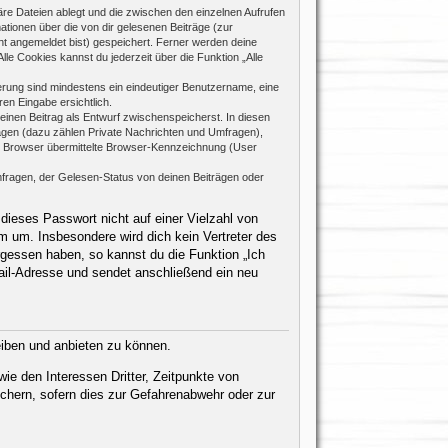
re Dateien ablegt und die zwischen den einzelnen Aufrufen
mationen über die von dir gelesenen Beiträge (zur
ht angemeldet bist) gespeichert. Ferner werden deine
le Cookies kannst du jederzeit über die Funktion „Alle
rierung sind mindestens ein eindeutiger Benutzername, eine
en Eingabe ersichtlich.
 einen Beitrag als Entwurf zwischenspeicherst. In diesen
rägen (dazu zählen Private Nachrichten und Umfragen),
m Browser übermittelte Browser-Kennzeichnung (User
fragen, der Gelesen-Status von deinen Beiträgen oder
dieses Passwort nicht auf einer Vielzahl von
 um. Insbesondere wird dich kein Vertreter des
rgessen haben, so kannst du die Funktion „Ich
il-Adresse und sendet anschließend ein neu
eiben und anbieten zu können.
ie den Interessen Dritter, Zeitpunkte von
chern, sofern dies zur Gefahrenabwehr oder zur