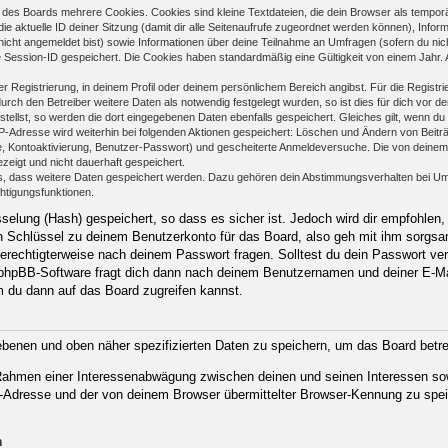
des Boards mehrere Cookies. Cookies sind kleine Textdateien, die dein Browser als temporä
ie aktuelle ID deiner Sitzung (damit dir alle Seitenaufrufe zugeordnet werden können), Infor
nicht angemeldet bist) sowie Informationen über deine Teilnahme an Umfragen (sofern du nic
e Session-ID gespeichert. Die Cookies haben standardmäßig eine Gültigkeit von einem Jahr. Al
er Registrierung, in deinem Profil oder deinem persönlichem Bereich angibst. Für die Regist
h den Betreiber weitere Daten als notwendig festgelegt wurden, so ist dies für dich vor der
stellst, so werden die dort eingegebenen Daten ebenfalls gespeichert. Gleiches gilt, wenn du
IP-Adresse wird weiterhin bei folgenden Aktionen gespeichert: Löschen und Ändern von Beit
se, Kontoaktivierung, Benutzer-Passwort) und gescheiterte Anmeldeversuche. Die von deine
ezeigt und nicht dauerhaft gespeichert.
ds, dass weitere Daten gespeichert werden. Dazu gehören dein Abstimmungsverhalten bei Um
chtigungsfunktionen.
elung (Hash) gespeichert, so dass es sicher ist. Jedoch wird dir empfohlen, 
 Schlüssel zu deinem Benutzerkonto für das Board, also geh mit ihm sorgsam
 berechtigterweise nach deinem Passwort fragen. Solltest du dein Passwort ve
phpBB-Software fragt dich dann nach deinem Benutzernamen und deiner E-Ma
m du dann auf das Board zugreifen kannst.
gebenen und oben näher spezifizierten Daten zu speichern, um das Board betr
m Rahmen einer Interessenabwägung zwischen deinen und seinen Interessen sow
-Adresse und der von deinem Browser übermittelter Browser-Kennung zu spei
n