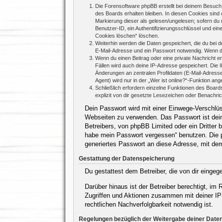
Die Forensoftware phpBB erstellt bei deinem Besuch 
des Boards erhalten bleiben. In diesen Cookies sind d
Markierung dieser als gelesen/ungelesen; sofern du 
Benutzer-ID, ein Authentifizierungsschlüssel und ein
Cookies löschen“ löschen.
Weiterhin werden die Daten gespeichert, die du bei d
E-Mail-Adresse und ein Passwort notwendig. Wenn durc
Wenn du einen Beitrag oder eine private Nachricht er
Fällen wird auch deine IP-Adresse gespeichert. Die 
Änderungen an zentralen Profildaten (E-Mail-Adres
Agent) wird nur in der „Wer ist online?“-Funktion ang
Schließlich erfordern einzelne Funktionen des Boar
explizit von dir gesetzte Lesezeichen oder Benachri
Dein Passwort wird mit einer Einwege-Verschlüss
Webseiten zu verwenden. Das Passwort ist dein
Betreibers, von phpBB Limited oder ein Dritter
habe mein Passwort vergessen“ benutzen. Die 
generiertes Passwort an diese Adresse, mit de
Gestattung der Datenspeicherung
Du gestattest dem Betreiber, die von dir einge
Darüber hinaus ist der Betreiber berechtigt, i
Zugriffen und Aktionen zusammen mit deiner IP
rechtlichen Nachverfolgbarkeit notwendig ist.
Regelungen bezüglich der Weitergabe deiner Date