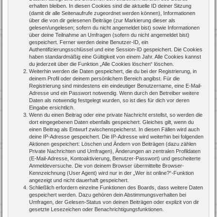
erhalten bleiben. In diesen Cookies sind die aktuelle ID deiner Sitzung
(damit dir alle Seitenaufrufe zugeordnet werden können), Informationen
über die von dir gelesenen Beiträge (zur Markierung dieser als
gelesen/ungelesen; sofern du nicht angemeldet bist) sowie Informationen
über deine Teilnahme an Umfragen (sofern du nicht angemeldet bist)
gespeichert. Ferner werden deine Benutzer-ID, ein
Authentifizierungsschlüssel und eine Session-ID gespeichert. Die Cookies
haben standardmäßig eine Gültigkeit von einem Jahr. Alle Cookies kannst
du jederzeit über die Funktion „Alle Cookies löschen“ löschen.
Weiterhin werden die Daten gespeichert, die du bei der Registrierung, in
deinem Profil oder deinem persönlichem Bereich angibst. Für die
Registrierung sind mindestens ein eindeutiger Benutzername, eine E-Mail-
Adresse und ein Passwort notwendig. Wenn durch den Betreiber weitere
Daten als notwendig festgelegt wurden, so ist dies für dich vor deren
Eingabe ersichtlich.
Wenn du einen Beitrag oder eine private Nachricht erstellst, so werden die
dort eingegebenen Daten ebenfalls gespeichert. Gleiches gilt, wenn du
einen Beitrag als Entwurf zwischenspeicherst. In diesen Fällen wird auch
deine IP-Adresse gespeichert. Die IP-Adresse wird weiterhin bei folgenden
Aktionen gespeichert: Löschen und Ändern von Beiträgen (dazu zählen
Private Nachrichten und Umfragen), Änderungen an zentralen Profildaten
(E-Mail-Adresse, Kontoaktivierung, Benutzer-Passwort) und gescheiterte
Anmeldeversuche. Die von deinem Browser übermittelte Browser-
Kennzeichnung (User Agent) wird nur in der „Wer ist online?“-Funktion
angezeigt und nicht dauerhaft gespeichert.
Schließlich erfordern einzelne Funktionen des Boards, dass weitere Daten
gespeichert werden. Dazu gehören dein Abstimmungsverhalten bei
Umfragen, der Gelesen-Status von deinen Beiträgen oder explizit von dir
gesetzte Lesezeichen oder Benachrichtigungsfunktionen.