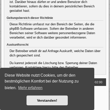
ist. Darüber hinaus dürfen er und andere Benutzer dich
kontaktieren, sofern du dies in deinem persönlichen Bereich
gestattet hast.
Geltungsbereich dieser Richtlinie
Diese Richtlinie umfasst nur den Bereich der Seiten, die die
phpBB-Software umfassen. Sofern der Betreiber in anderen
Bereichen seiner Software weitere personenbezogene Daten
verarbeitet, wird er dich darüber gesondert informieren.
Auskunftsrecht
Der Betreiber erteilt dir auf Anfrage Auskunft, welche Daten über
dich gespeichert sind.
Du kannst jederzeit die Löschung bzw. Sperrung deiner Daten
verlangen. Kontaktiere hierzu bitte den Betreiber.
Diese Website nutzt Cookies, um dir den
bestmöglichen Komfort bei der Nutzung zu
Foren-Übersicht
Alle Zeiten sind
UTC+02:00
bieten.
Mehr erfahren
Powered by
phpBB
® Forum Software © phpBB Limited
Deutsche Übersetzung durch
phpBB.de
Style: Black-Silver by Joyce&Luna
phpBB-Style-Design
Verstanden!
Datenschutz
|
Nutzungsbedingungen