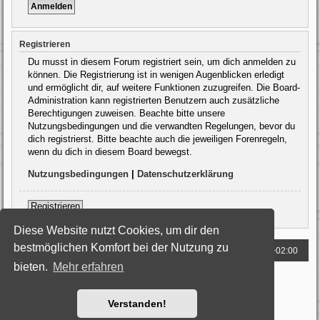
Registrieren
Du musst in diesem Forum registriert sein, um dich anmelden zu
können. Die Registrierung ist in wenigen Augenblicken erledigt
und ermöglicht dir, auf weitere Funktionen zuzugreifen. Die Board-
Administration kann registrierten Benutzern auch zusätzliche
Berechtigungen zuweisen. Beachte bitte unsere
Nutzungsbedingungen und die verwandten Regelungen, bevor du
dich registrierst. Bitte beachte auch die jeweiligen Forenregeln,
wenn du dich in diesem Board bewegst.
Nutzungsbedingungen
|
Datenschutzerklärung
Registrieren
Diese Website nutzt Cookies, um dir den
bestmöglichen Komfort bei der Nutzung zu
Foren-Übersicht
Alle Zeiten sind
UTC+02:00
bieten.
Mehr erfahren
Powered by
phpBB
® Forum Software © phpBB Limited
Deutsche Übersetzung durch
phpBB.de
Style: Black-Silver by Joyce&Luna
phpBB-Style-Design
Verstanden!
Datenschutz
|
Nutzungsbedingungen