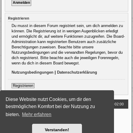
Registrieren
Du musst in diesem Forum registriert sein, um dich anmelden zu
können. Die Registrierung ist in wenigen Augenblicken erledigt
und ermöglicht dir, auf weitere Funktionen zuzugreifen. Die Board-
Administration kann registrierten Benutzern auch zusätzliche
Berechtigungen zuweisen. Beachte bitte unsere
Nutzungsbedingungen und die verwandten Regelungen, bevor du
dich registrierst. Bitte beachte auch die jeweiligen Forenregeln,
wenn du dich in diesem Board bewegst.
Nutzungsbedingungen
|
Datenschutzerklärung
Registrieren
Diese Website nutzt Cookies, um dir den
Foren-Übersicht
Alle Zeiten sind
UTC+02:00
bestmöglichen Komfort bei der Nutzung zu
bieten.
Mehr erfahren
Powered by
phpBB
® Forum Software © phpBB Limited
Deutsche Übersetzung durch
phpBB.de
Style: Black-Silver by Joyce&Luna
phpBB-Style-Design
Datenschutz
|
Nutzungsbedingungen
Verstanden!