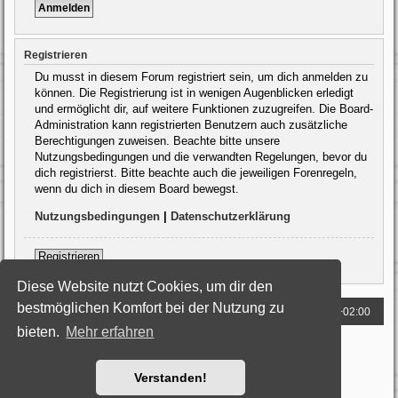
Registrieren
Du musst in diesem Forum registriert sein, um dich anmelden zu
können. Die Registrierung ist in wenigen Augenblicken erledigt
und ermöglicht dir, auf weitere Funktionen zuzugreifen. Die Board-
Administration kann registrierten Benutzern auch zusätzliche
Berechtigungen zuweisen. Beachte bitte unsere
Nutzungsbedingungen und die verwandten Regelungen, bevor du
dich registrierst. Bitte beachte auch die jeweiligen Forenregeln,
wenn du dich in diesem Board bewegst.
Nutzungsbedingungen
|
Datenschutzerklärung
Registrieren
Diese Website nutzt Cookies, um dir den
bestmöglichen Komfort bei der Nutzung zu
Foren-Übersicht
Alle Zeiten sind
UTC+02:00
bieten.
Mehr erfahren
Powered by
phpBB
® Forum Software © phpBB Limited
Deutsche Übersetzung durch
phpBB.de
Style: Black-Silver by Joyce&Luna
phpBB-Style-Design
Verstanden!
Datenschutz
|
Nutzungsbedingungen