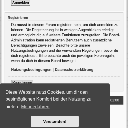
Registrieren
Du musst in diesem Forum registriert sein, um dich anmelden zu
können. Die Registrierung ist in wenigen Augenblicken erledigt
und ermöglicht dir, auf weitere Funktionen zuzugreifen. Die Board-
Administration kann registrierten Benutzern auch zusätzliche
Berechtigungen zuweisen. Beachte bitte unsere
Nutzungsbedingungen und die verwandten Regelungen, bevor du
dich registrierst. Bitte beachte auch die jeweiligen Forenregeln,
wenn du dich in diesem Board bewegst.
Nutzungsbedingungen
|
Datenschutzerklärung
Registrieren
Diese Website nutzt Cookies, um dir den
bestmöglichen Komfort bei der Nutzung zu
Foren-Übersicht
Alle Zeiten sind
UTC+02:00
bieten.
Mehr erfahren
Powered by
phpBB
® Forum Software © phpBB Limited
Deutsche Übersetzung durch
phpBB.de
Style: Black-Silver by Joyce&Luna
phpBB-Style-Design
Verstanden!
Datenschutz
|
Nutzungsbedingungen