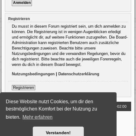
Registrieren
Du musst in diesem Forum registriert sein, um dich anmelden zu
können. Die Registrierung ist in wenigen Augenblicken erledigt
und ermöglicht dir, auf weitere Funktionen zuzugreifen. Die Board-
Administration kann registrierten Benutzern auch zusätzliche
Berechtigungen zuweisen. Beachte bitte unsere
Nutzungsbedingungen und die verwandten Regelungen, bevor du
dich registrierst. Bitte beachte auch die jeweiligen Forenregeln,
wenn du dich in diesem Board bewegst.
Nutzungsbedingungen
|
Datenschutzerklärung
Registrieren
Diese Website nutzt Cookies, um dir den
Foren-Übersicht
Alle Zeiten sind
UTC+02:00
bestmöglichen Komfort bei der Nutzung zu
bieten.
Mehr erfahren
Powered by
phpBB
® Forum Software © phpBB Limited
Deutsche Übersetzung durch
phpBB.de
Style: Black-Silver by Joyce&Luna
phpBB-Style-Design
Datenschutz
|
Nutzungsbedingungen
Verstanden!