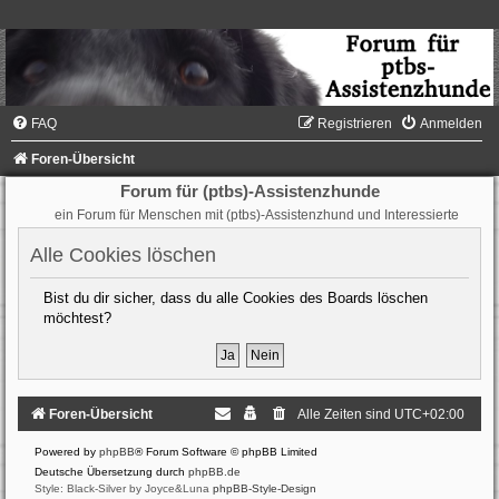
FAQ
Registrieren
Anmelden
Foren-Übersicht
Forum für (ptbs)-Assistenzhunde
ein Forum für Menschen mit (ptbs)-Assistenzhund und Interessierte
Alle Cookies löschen
Bist du dir sicher, dass du alle Cookies des Boards löschen
möchtest?
Foren-Übersicht
Alle Zeiten sind
UTC+02:00
Powered by
phpBB
® Forum Software © phpBB Limited
Deutsche Übersetzung durch
phpBB.de
Style: Black-Silver by Joyce&Luna
phpBB-Style-Design