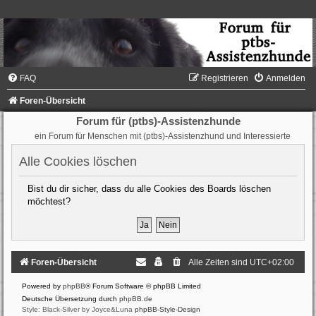
FAQ
Registrieren
Anmelden
Foren-Übersicht
Forum für (ptbs)-Assistenzhunde
ein Forum für Menschen mit (ptbs)-Assistenzhund und Interessierte
Alle Cookies löschen
Bist du dir sicher, dass du alle Cookies des Boards löschen
möchtest?
Foren-Übersicht
Alle Zeiten sind
UTC+02:00
Powered by
phpBB
® Forum Software © phpBB Limited
Deutsche Übersetzung durch
phpBB.de
Style: Black-Silver by Joyce&Luna
phpBB-Style-Design