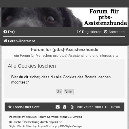
FAQ
Registrieren
Anmelden
Foren-Übersicht
Forum für (ptbs)-Assistenzhunde
ein Forum für Menschen mit (ptbs)-Assistenzhund und Interessierte
Alle Cookies löschen
Bist du dir sicher, dass du alle Cookies des Boards löschen
möchtest?
Foren-Übersicht
Alle Zeiten sind
UTC+02:00
Powered by
phpBB
® Forum Software © phpBB Limited
Deutsche Übersetzung durch
phpBB.de
Style: Black-Silver by Joyce&Luna
phpBB-Style-Design