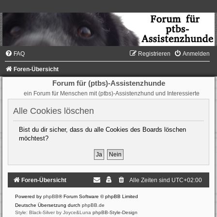
FAQ
Registrieren
Anmelden
Foren-Übersicht
Forum für (ptbs)-Assistenzhunde
ein Forum für Menschen mit (ptbs)-Assistenzhund und Interessierte
Alle Cookies löschen
Bist du dir sicher, dass du alle Cookies des Boards löschen
möchtest?
Foren-Übersicht
Alle Zeiten sind
UTC+02:00
Powered by
phpBB
® Forum Software © phpBB Limited
Deutsche Übersetzung durch
phpBB.de
Style: Black-Silver by Joyce&Luna
phpBB-Style-Design