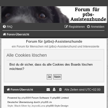
FAQ
Registrieren
Anmelden
Foren-Übersicht
Forum für (ptbs)-Assistenzhunde
ein Forum für Menschen mit (ptbs)-Assistenzhund und Interessierte
Alle Cookies löschen
Bist du dir sicher, dass du alle Cookies des Boards löschen
möchtest?
Foren-Übersicht
Alle Zeiten sind
UTC+02:00
Powered by
phpBB
® Forum Software © phpBB Limited
Deutsche Übersetzung durch
phpBB.de
Style: Black-Silver by Joyce&Luna
phpBB-Style-Design