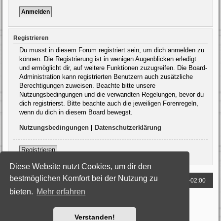
Registrieren
Du musst in diesem Forum registriert sein, um dich anmelden zu
können. Die Registrierung ist in wenigen Augenblicken erledigt
und ermöglicht dir, auf weitere Funktionen zuzugreifen. Die Board-
Administration kann registrierten Benutzern auch zusätzliche
Berechtigungen zuweisen. Beachte bitte unsere
Nutzungsbedingungen und die verwandten Regelungen, bevor du
dich registrierst. Bitte beachte auch die jeweiligen Forenregeln,
wenn du dich in diesem Board bewegst.
Nutzungsbedingungen
|
Datenschutzerklärung
Registrieren
Diese Website nutzt Cookies, um dir den
bestmöglichen Komfort bei der Nutzung zu
Foren-Übersicht
Alle Zeiten sind
UTC+02:00
bieten.
Mehr erfahren
Powered by
phpBB
® Forum Software © phpBB Limited
Deutsche Übersetzung durch
phpBB.de
Style: Black-Silver by Joyce&Luna
phpBB-Style-Design
Verstanden!
Datenschutz
|
Nutzungsbedingungen