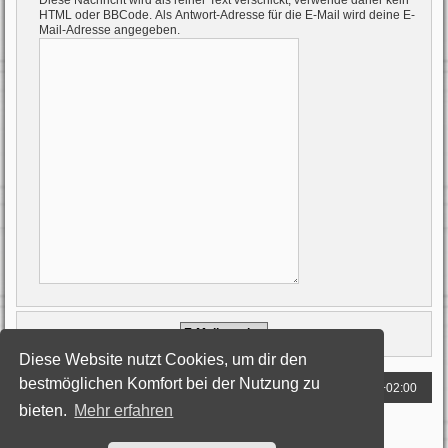
Diese Nachricht wird als reiner Text verschickt, verwende daher kein
HTML oder BBCode. Als Antwort-Adresse für die E-Mail wird deine E-
Mail-Adresse angegeben.
Diese Website nutzt Cookies, um dir den
bestmöglichen Komfort bei der Nutzung zu
Foren-Übersicht
Alle Zeiten sind
UTC+02:00
bieten.
Mehr erfahren
Powered by
phpBB
® Forum Software © phpBB Limited
Deutsche Übersetzung durch
phpBB.de