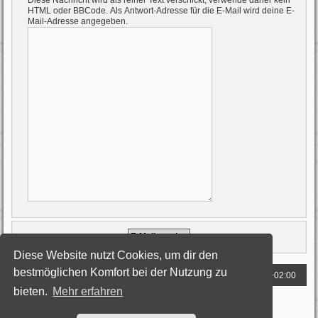
Diese Nachricht wird als reiner Text verschickt, verwende daher kein
HTML oder BBCode. Als Antwort-Adresse für die E-Mail wird deine E-
Mail-Adresse angegeben.
Diese Website nutzt Cookies, um dir den
bestmöglichen Komfort bei der Nutzung zu
Foren-Übersicht
Alle Zeiten sind
UTC+02:00
bieten.
Mehr erfahren
Powered by
phpBB
® Forum Software © phpBB Limited
Deutsche Übersetzung durch
phpBB.de