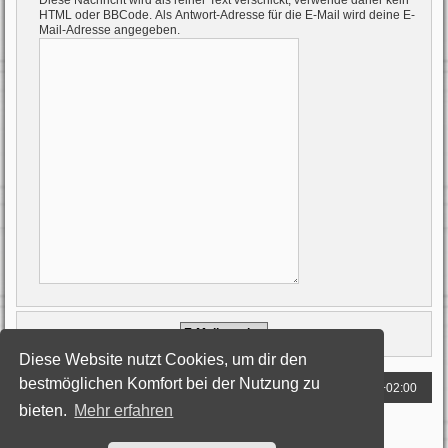
Diese Nachricht wird als reiner Text verschickt, verwende daher kein
HTML oder BBCode. Als Antwort-Adresse für die E-Mail wird deine E-
Mail-Adresse angegeben.
Diese Website nutzt Cookies, um dir den
bestmöglichen Komfort bei der Nutzung zu
Foren-Übersicht
Alle Zeiten sind
UTC+02:00
bieten.
Mehr erfahren
Powered by
phpBB
® Forum Software © phpBB Limited
Deutsche Übersetzung durch
phpBB.de