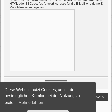
Diese Nachricht wird als reiner Text verschickt, verwende daher kein
HTML oder BBCode. Als Antwort-Adresse für die E-Mail wird deine E-
Mail-Adresse angegeben.
Diese Website nutzt Cookies, um dir den
bestmöglichen Komfort bei der Nutzung zu
Foren-Übersicht
Alle Zeiten sind
UTC+02:00
bieten.
Mehr erfahren
Powered by
phpBB
® Forum Software © phpBB Limited
Deutsche Übersetzung durch
phpBB.de