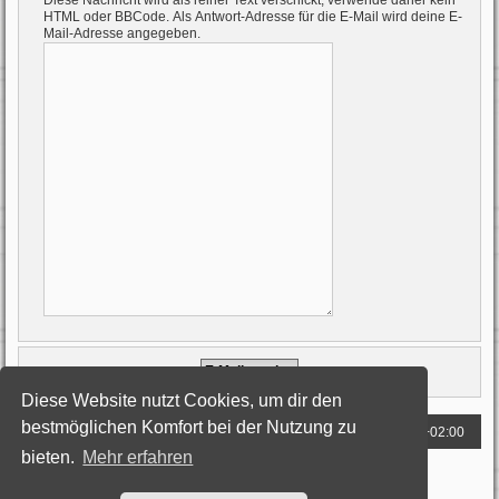
Diese Nachricht wird als reiner Text verschickt, verwende daher kein
HTML oder BBCode. Als Antwort-Adresse für die E-Mail wird deine E-
Mail-Adresse angegeben.
Diese Website nutzt Cookies, um dir den
bestmöglichen Komfort bei der Nutzung zu
Foren-Übersicht
Alle Zeiten sind
UTC+02:00
bieten.
Mehr erfahren
Powered by
phpBB
® Forum Software © phpBB Limited
Deutsche Übersetzung durch
phpBB.de