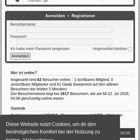
Themen:
10
Anmelden
•
Registrieren
Benutzername:
Passwort:
Ich habe mein Passwort vergessen
Angemeldet bleiben
Wer ist online?
Insgesamt sind
62
Besucher online :: 1 sichtbares Mitglied, 0
unsichtbare Mitglieder und 61 Gäste (basierend auf den aktiven
Besuchern der letzten 5 Minuten)
Der Besucherrekord liegt bei
1617
Besuchern, die am Mi 22. Jul 2026,
04:08 gleichzeitig online waren.
Statistik
Beiträge insgesamt
138463
• Themen insgesamt
1392
• Mitglieder
insgesamt
987
• Unser neuestes Mitglied:
LewisHedly
Diese Website nutzt Cookies, um dir den
bestmöglichen Komfort bei der Nutzung zu
Foren-Übersicht
Alle Zeiten sind
UTC+02:00