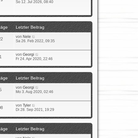
s
e
So 12. Jul 2026, 08:40
t
u
e
e
r
s
B
t
e
e
räge
Letzter Beitrag
i
r
t
B
r
e
N
von
Nele
22
a
i
e
Sa 26. Feb 2022, 09:35
g
t
u
r
e
a
s
N
von
Georgi
1
g
t
e
Fr 24. Apr 2020, 22:46
e
u
r
e
B
s
e
t
räge
Letzter Beitrag
i
e
t
r
N
von
Georgi
r
B
5
e
Mo 3. Aug 2020, 02:46
a
e
u
g
i
e
t
s
N
von
Tyler
r
98
t
e
Di 28. Sep 2021, 19:29
a
e
u
g
r
e
B
s
e
t
räge
Letzter Beitrag
i
e
t
r
N