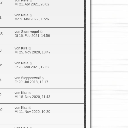
von
Nele
r
B
17
e
Mi 21. Apr 2021, 20:02
a
e
u
g
i
e
t
N
von
Nele
s
1
r
e
Mo 9. Mai 2022, 11:26
t
a
u
e
g
e
r
s
N
von
Sturmvogel
B
85
t
e
Di 16. Feb 2021, 14:56
e
e
u
i
r
e
t
B
s
N
r
von
Kira
0
e
t
e
a
Mi 25. Nov 2020, 18:47
i
e
u
g
t
r
e
r
N
von
Nele
B
s
04
a
e
Fr 28. Mai 2021, 12:32
e
t
g
u
i
e
e
t
r
N
von
Steppenwolf
s
r
4
B
e
Fr 20. Jul 2018, 12:17
t
a
e
u
e
g
i
e
r
t
N
von
Kira
s
2
B
r
e
Mi 18. Nov 2020, 11:43
t
e
a
u
e
i
g
e
r
t
N
von
Kira
s
02
B
r
e
Mi 11. Nov 2020, 10:20
t
e
a
u
e
i
g
e
r
t
s
B
r
t
N