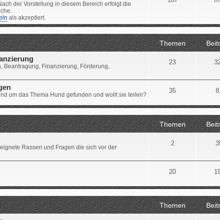
ach der Vorstellung in diesem Bereich erfolgt die
iche.
eln
als akzeptiert.
Themen
Beit
nanzierung
23
3
, Beantragung, Finanzierung, Förderung,
ngen
35
8
 rund um das Thema Hund gefunden und wollt sie teilen?
Themen
Beit
2
3
eignete Rassen und Fragen die sich vor der
20
1
Themen
Beit