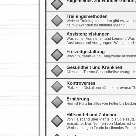
Allgemeines zur Hundeerziehun
Trainingsmethoden
Welche Trainingsmethoden gibt es, was nut
beim Anwenden bestimmter Ideen?
Assistenzleistungen
Was sollte (Assistenz)hund können? Was ist 
Austausch und Anregungen. Wie trainier
Freizeitgestaltung
Was tun, damit keine Langeweile aufkomm
Gesundheit und Krankheit
Alles zum Thema Gesundheitsvorsorge, Kra
Kontroverses
Platz zum Diskutieren über kontroverse 
Ernährung
Hier ist Platz für alles von Futter bis Leck
Hilfsmittel und Zubehör
Von Halsband über Mäntel bis Spielzeug. T
Einsatz ist. Das Nennen von Marken ist ke
Werbeanzeigen für ein bestimmtes Produk