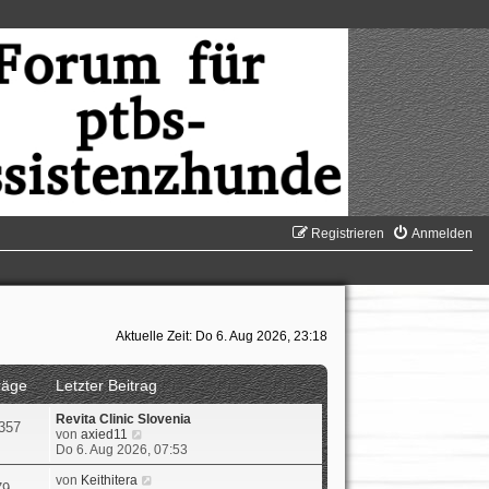
Registrieren
Anmelden
Aktuelle Zeit: Do 6. Aug 2026, 23:18
räge
Letzter Beitrag
Revita Clinic Slovenia
357
N
von
axied11
e
Do 6. Aug 2026, 07:53
u
e
N
von
Keithitera
79