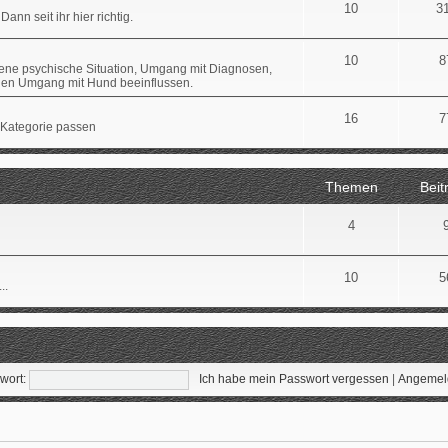
10
3
Dann seit ihr hier richtig.
10
8
gene psychische Situation, Umgang mit Diagnosen,
 den Umgang mit Hund beeinflussen.
16
7
 Kategorie passen
Themen
Beit
4
10
5
..
wort:
Ich habe mein Passwort vergessen
|
Angemeld