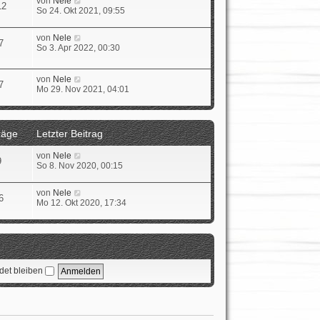
von
Nele
e
a
12
e
e
So 24. Okt 2021, 09:55
i
g
r
u
t
B
e
r
N
von
Nele
e
s
a
7
e
So 3. Apr 2022, 00:30
i
t
g
u
t
e
e
r
r
s
a
N
von
Nele
B
7
t
g
e
Mo 29. Nov 2021, 04:01
e
e
u
i
r
e
t
B
s
r
e
t
a
räge
Letzter Beitrag
i
e
g
t
r
N
von
Nele
r
B
9
e
So 8. Nov 2020, 00:15
a
e
u
g
i
e
t
N
von
Nele
s
6
r
e
Mo 12. Okt 2020, 17:34
t
a
u
e
g
e
r
s
B
t
e
e
i
r
t
et bleiben
B
r
e
a
i
g
t
r