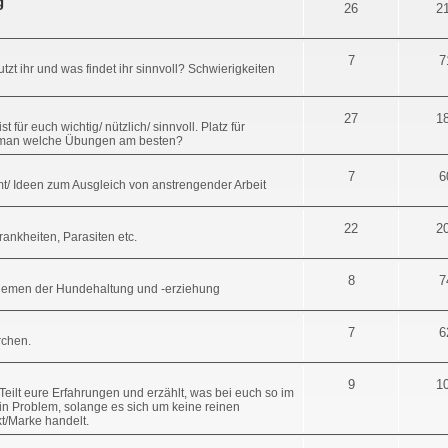
g
26
2
7
7
zt ihr und was findet ihr sinnvoll? Schwierigkeiten
27
1
für euch wichtig/ nützlich/ sinnvoll. Platz für
t man welche Übungen am besten?
7
6
t/ Ideen zum Ausgleich von anstrengender Arbeit
22
2
nkheiten, Parasiten etc.
8
7
Themen der Hundehaltung und -erziehung
7
6
erchen.
9
1
eilt eure Erfahrungen und erzählt, was bei euch so im
in Problem, solange es sich um keine reinen
t/Marke handelt.