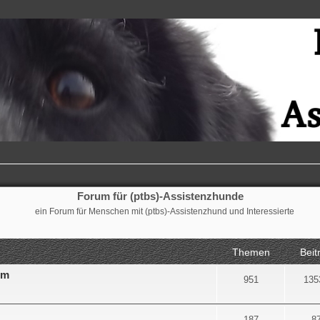
Forum für (ptbs)-Assistenzhunde
ein Forum für Menschen mit (ptbs)-Assistenzhund und Interessierte
Themen
Beit
um
951
135
187
8