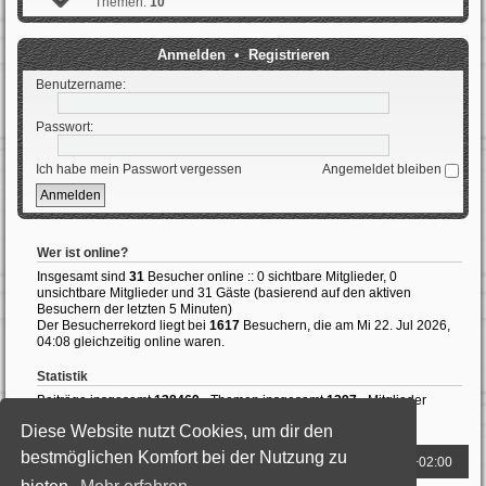
Themen:
10
Anmelden
•
Registrieren
Benutzername:
Passwort:
Ich habe mein Passwort vergessen
Angemeldet bleiben
Wer ist online?
Insgesamt sind
31
Besucher online :: 0 sichtbare Mitglieder, 0
unsichtbare Mitglieder und 31 Gäste (basierend auf den aktiven
Besuchern der letzten 5 Minuten)
Der Besucherrekord liegt bei
1617
Besuchern, die am Mi 22. Jul 2026,
04:08 gleichzeitig online waren.
Statistik
Beiträge insgesamt
138469
• Themen insgesamt
1397
• Mitglieder
insgesamt
989
• Unser neuestes Mitglied:
ThomasAvale
Diese Website nutzt Cookies, um dir den
bestmöglichen Komfort bei der Nutzung zu
Foren-Übersicht
Alle Zeiten sind
UTC+02:00