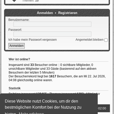
Themen:
10
Anmelden
•
Registrieren
Benutzername:
Passwort:
Ich habe mein Passwort vergessen
Angemeldet bleiben
Wer ist online?
Insgesamt sind
33
Besucher online :: 0 sichtbare Mitglieder, 0
unsichtbare Mitglieder und 33 Gäste (basierend auf den aktiven
Besuchern der letzten 5 Minuten)
Der Besucherrekord liegt bei
1617
Besuchern, die am Mi 22. Jul 2026,
04:08 gleichzeitig online waren.
Statistik
Beiträge insgesamt
138465
• Themen insgesamt
1393
• Mitglieder
insgesamt
987
• Unser neuestes Mitglied:
LewisHedly
Diese Website nutzt Cookies, um dir den
bestmöglichen Komfort bei der Nutzung zu
Foren-Übersicht
Alle Zeiten sind
UTC+02:00