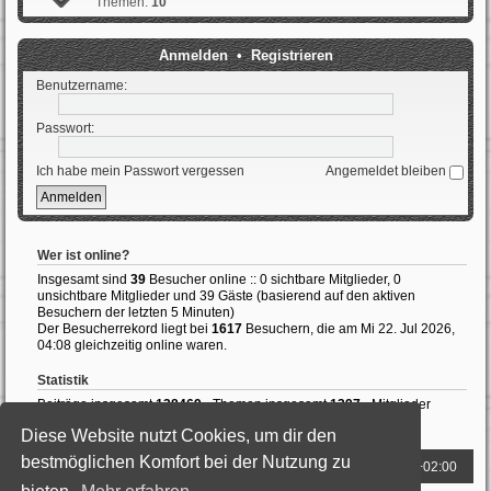
Themen:
10
Anmelden
•
Registrieren
Benutzername:
Passwort:
Ich habe mein Passwort vergessen
Angemeldet bleiben
Wer ist online?
Insgesamt sind
39
Besucher online :: 0 sichtbare Mitglieder, 0
unsichtbare Mitglieder und 39 Gäste (basierend auf den aktiven
Besuchern der letzten 5 Minuten)
Der Besucherrekord liegt bei
1617
Besuchern, die am Mi 22. Jul 2026,
04:08 gleichzeitig online waren.
Statistik
Beiträge insgesamt
138469
• Themen insgesamt
1397
• Mitglieder
insgesamt
989
• Unser neuestes Mitglied:
ThomasAvale
Diese Website nutzt Cookies, um dir den
bestmöglichen Komfort bei der Nutzung zu
Foren-Übersicht
Alle Zeiten sind
UTC+02:00