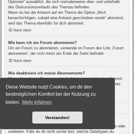
Optionen“ auswählst, die sich normalerweise ober- und unterhalb
des Diskussionsverlaufs des Themas befinden.
Wenn du bei der Antwort auf ein Thema die Option „Mich
benachrichtigen, sobald eine Antwort geschrieben wurde“ aktivierst,
wird das Thema ebenfalls für dich abonniert.
Nach oben
Wie kann ich ein Forum abonnieren?
Um ein Forum zu abonnieren, verwende im Forum den Link „Forum
abonnieren“, der sich meist am Ende der Seite befindet.
Nach oben
Wie deaktiviere ich meine Abonnements?
Wenn du mehrere Abonnements deaktivieren möchtest, so kannst
du dies im persönlichen Bereich unter „Einstieg“ – „Abonnements
Diese Website nutzt Cookies, um dir den
verwalten“ machen.
bestmöglichen Komfort bei der Nutzung zu
Nach oben
bieten.
Mehr erfahren
Dateianhänge
Verstanden!
Welche Dateianhänge sind in diesem Forum zulässig?
Die Board-Administration kann bestimmte Dateitypen zulassen oder
verbieten. Falls du dir nicht sicher bist, welche Dateitypen du