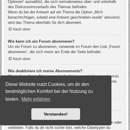
Optionen“ auswählst, die sich normalerweise ober- und unterhalb
des Diskussionsverlaufs des Themas befinden.
Wenn du bei der Antwort auf ein Thema die Option „Mich
benachrichtigen, sobald eine Antwort geschrieben wurde“ aktivierst,
wird das Thema ebenfalls für dich abonniert.
Nach oben
Wie kann ich ein Forum abonnieren?
Um ein Forum zu abonnieren, verwende im Forum den Link „Forum
abonnieren“, der sich meist am Ende der Seite befindet.
Nach oben
Wie deaktiviere ich meine Abonnements?
Wenn du mehrere Abonnements deaktivieren möchtest, so kannst
du dies im persönlichen Bereich unter „Einstieg“ – „Abonnements
Diese Website nutzt Cookies, um dir den
verwalten“ machen.
bestmöglichen Komfort bei der Nutzung zu
Nach oben
bieten.
Mehr erfahren
Dateianhänge
Verstanden!
Welche Dateianhänge sind in diesem Forum zulässig?
Die Board-Administration kann bestimmte Dateitypen zulassen oder
verbieten. Falls du dir nicht sicher bist, welche Dateitypen du