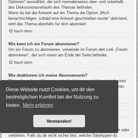
Optionen“ auswählst, die sich normalerweise ober- und unterhalb
des Diskussionsverlaufs des Themas befinden.
Wenn du bei der Antwort auf ein Thema die Option „Mich
benachrichtigen, sobald eine Antwort geschrieben wurde“ aktivierst,
wird das Thema ebenfalls für dich abonniert.
Nach oben
Wie kann ich ein Forum abonnieren?
Um ein Forum zu abonnieren, verwende im Forum den Link „Forum
abonnieren“, der sich meist am Ende der Seite befindet.
Nach oben
Wie deaktiviere ich meine Abonnements?
Wenn du mehrere Abonnements deaktivieren möchtest, so kannst
du dies im persönlichen Bereich unter „Einstieg“ – „Abonnements
Diese Website nutzt Cookies, um dir den
verwalten“ machen.
bestmöglichen Komfort bei der Nutzung zu
Nach oben
bieten.
Mehr erfahren
Dateianhänge
Verstanden!
Welche Dateianhänge sind in diesem Forum zulässig?
Die Board-Administration kann bestimmte Dateitypen zulassen oder
verbieten. Falls du dir nicht sicher bist, welche Dateitypen du