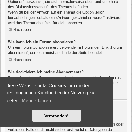
Optionen“ auswählst, die sich normalerweise ober- und unterhalb
des Diskussionsverlaufs des Themas befinden.
Wenn du bei der Antwort auf ein Thema die Option „Mich
benachrichtigen, sobald eine Antwort geschrieben wurde“ aktivierst,
wird das Thema ebenfalls für dich abonniert.
Nach oben
Wie kann ich ein Forum abonnieren?
Um ein Forum zu abonnieren, verwende im Forum den Link „Forum
abonnieren“, der sich meist am Ende der Seite befindet.
Nach oben
Wie deaktiviere ich meine Abonnements?
Wenn du mehrere Abonnements deaktivieren möchtest, so kannst
du dies im persönlichen Bereich unter „Einstieg“ – „Abonnements
Diese Website nutzt Cookies, um dir den
verwalten“ machen.
bestmöglichen Komfort bei der Nutzung zu
Nach oben
bieten.
Mehr erfahren
Dateianhänge
Verstanden!
Welche Dateianhänge sind in diesem Forum zulässig?
Die Board-Administration kann bestimmte Dateitypen zulassen oder
verbieten. Falls du dir nicht sicher bist, welche Dateitypen du