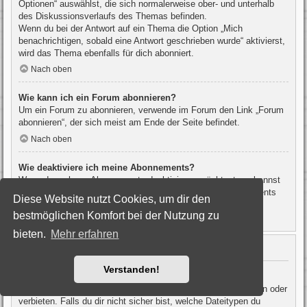
Optionen“ auswählst, die sich normalerweise ober- und unterhalb
des Diskussionsverlaufs des Themas befinden.
Wenn du bei der Antwort auf ein Thema die Option „Mich
benachrichtigen, sobald eine Antwort geschrieben wurde“ aktivierst,
wird das Thema ebenfalls für dich abonniert.
Nach oben
Wie kann ich ein Forum abonnieren?
Um ein Forum zu abonnieren, verwende im Forum den Link „Forum
abonnieren“, der sich meist am Ende der Seite befindet.
Nach oben
Wie deaktiviere ich meine Abonnements?
Wenn du mehrere Abonnements deaktivieren möchtest, so kannst
du dies im persönlichen Bereich unter „Einstieg“ – „Abonnements
Diese Website nutzt Cookies, um dir den
verwalten“ machen.
bestmöglichen Komfort bei der Nutzung zu
Nach oben
bieten.
Mehr erfahren
Dateianhänge
Verstanden!
Welche Dateianhänge sind in diesem Forum zulässig?
Die Board-Administration kann bestimmte Dateitypen zulassen oder
verbieten. Falls du dir nicht sicher bist, welche Dateitypen du